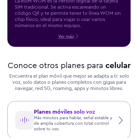
La eSIM WOM es la versión digital de la tarjeta
SIM tradicional. Se activa escaneando un
código QR y te permite tener tu línea WOM sin
chip físico, ideal para viajar o usar varios
números en el mismo equipo.
Ver más
Conoce otros planes para
celular
Encuentra el plan móvil que mejor se adapta a ti: solo
voz, solo datos o planes completos con gigas para
navegar, red 5G, roaming, apps y minutos libres.
Planes móviles solo voz
Más minutos para hablar, señal estable y
de amplia cobertura con total control
sobre tu uso.