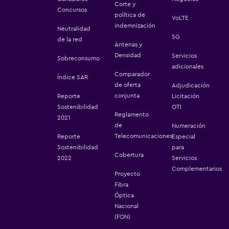
Corte y
Concursos
política de
VoLTE
indemnización
Neutralidad
5G
de la red
Antenas y
Densidad
Servicios
Sobreconsumo
adicionales
Comparador
Índice SAR
de oferta
Adjudicación
conjunta
Reporte
Licitación
Sostenibilidad
OTI
Reglamento
2021
de
Numeración
Telecomunicaciones
Reporte
Especial
Sostenibilidad
para
Cobertura
2022
Servicios
Complementarios
Proyecto
Fibra
Óptica
Nacional
(FON)