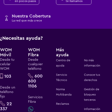
en pocos pasos
te llamamos
Nuestra Cobertura
La red que más crece
¿Necesitas ayuda?
WOM
WOM
Más
Móvil
Fibra
ayuda
Desde tu
Desde
Centro de
No más
celular
cualquier
ayuda
información
WOM
teléfono
Servicio
Conoce tus
600
103
600
Técnico
derechos
1106
Desde un
Norma
Gestión de
teléfono
Multibanda
bloqueo
fijo
Servicios
terceros
Fibra
22
Reclamos
337
Información