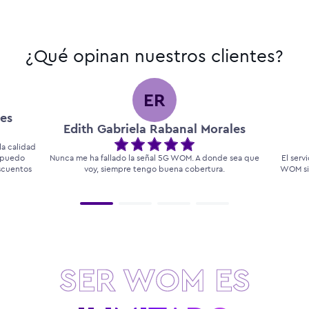
¿Qué opinan nuestros clientes?
ER
es
Edith Gabriela Rabanal Morales
a calidad
, puedo
Nunca me ha fallado la señal 5G WOM. A donde sea que
El serv
escuentos
voy, siempre tengo buena cobertura.
WOM si
SER WOM ES