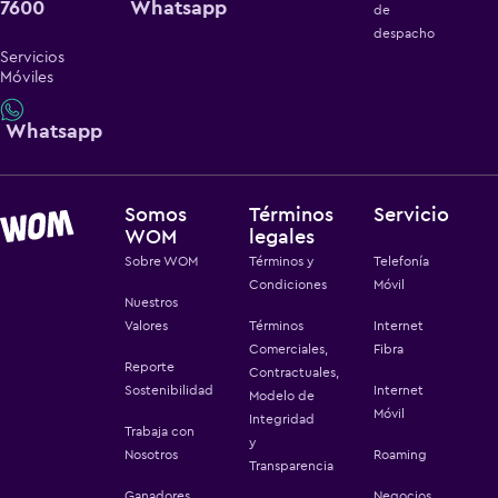
7600
Whatsapp
de
despacho
Servicios
Móviles
Whatsapp
Somos
Términos
Servicio
WOM
legales
Sobre WOM
Términos y
Telefonía
Condiciones
Móvil
Nuestros
Valores
Términos
Internet
Comerciales,
Fibra
Reporte
Contractuales,
Sostenibilidad
Internet
Modelo de
Móvil
Integridad
Trabaja con
y
Nosotros
Roaming
Transparencia
Ganadores
Negocios