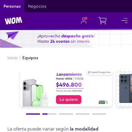
Personas
Negocios
Filtrar por marca
¡Aprovecha
despacho gratis
!
Hasta
24 cuotas
sin interés.
Distribuidor
Xiaomi
Inicio
Equipos
Autorizado
Motorola
Tecno
La oferta puede variar según
la modalidad
Ordenar equipos por: