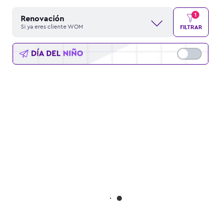
1
Renovación
Si ya eres cliente WOM
FILTRAR
Filtro por Oferta:
Compatibles 5G
Filtrar por marca
Compatibles eSIM
Outlet WOM
Distribuidor
Xiaomi
Autorizado
Motorola