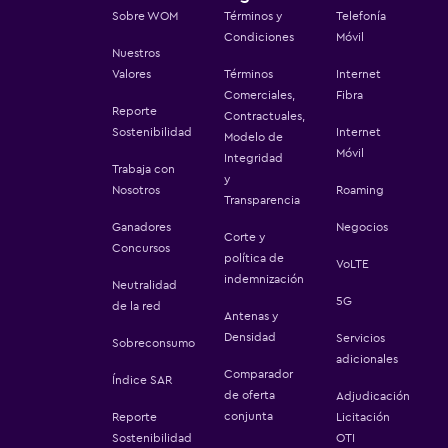
experiencia iPhone.
Sobre WOM
Términos y
Telefonía
Condiciones
Móvil
Nuestros
Valores
Términos
Internet
Comerciales,
Fibra
Reporte
Contractuales,
Sostenibilidad
Internet
Modelo de
Móvil
Integridad
Trabaja con
y
Nosotros
Roaming
Transparencia
Ganadores
Negocios
Corte y
Concursos
política de
VoLTE
indemnización
Neutralidad
5G
de la red
Antenas y
Densidad
Servicios
Sobreconsumo
adicionales
Comparador
Índice SAR
de oferta
Adjudicación
conjunta
Reporte
Licitación
Sostenibilidad
OTI