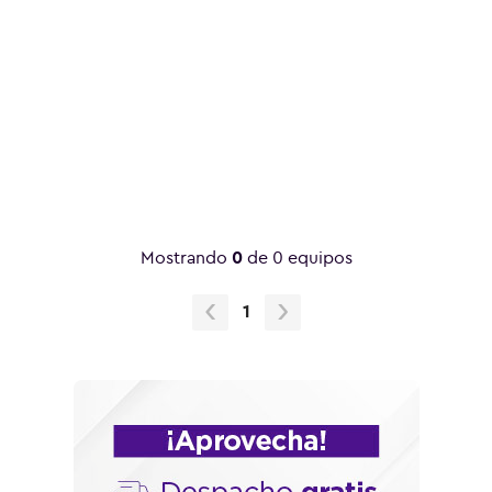
Tecno
Ordenar equipos por:
Filtro por Oferta:
Mostrando
0
de 0 equipos
1
Compatibles 5G
Compatibles eSIM
Outlet WOM