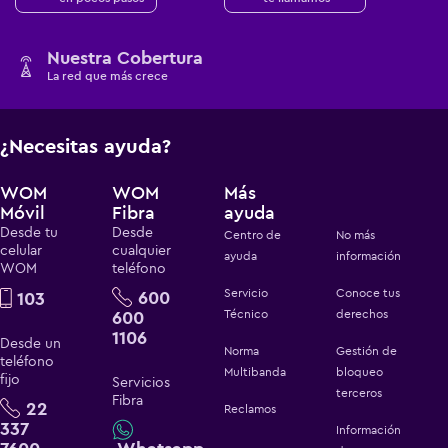
Nuestra Cobertura
La red que más crece
¿Necesitas ayuda?
WOM
WOM
Más
Móvil
Fibra
ayuda
Desde tu
Desde
Centro de
No más
celular
cualquier
ayuda
información
WOM
teléfono
Servicio
Conoce tus
600
103
600
Técnico
derechos
1106
Desde un
Norma
Gestión de
teléfono
Multibanda
bloqueo
fijo
Servicios
terceros
Fibra
22
Reclamos
337
Información