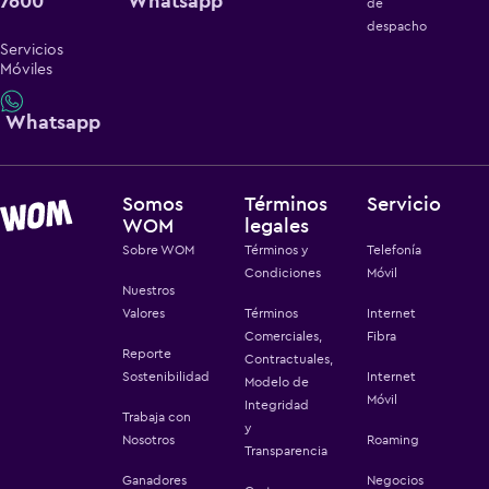
7600
Whatsapp
de
despacho
Servicios
Móviles
Whatsapp
Somos
Términos
Servicio
WOM
legales
Sobre WOM
Términos y
Telefonía
Condiciones
Móvil
Nuestros
Valores
Términos
Internet
Comerciales,
Fibra
Reporte
Contractuales,
Sostenibilidad
Internet
Modelo de
Móvil
Integridad
Trabaja con
y
Nosotros
Roaming
Transparencia
Ganadores
Negocios