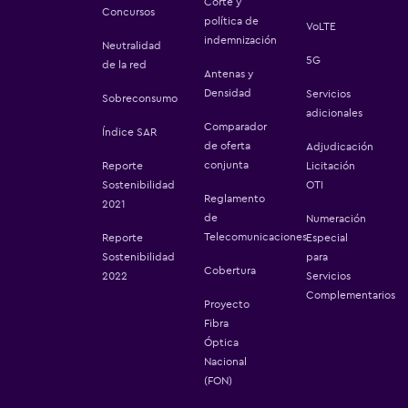
Corte y
Concursos
política de
VoLTE
indemnización
Neutralidad
5G
de la red
Antenas y
Densidad
Servicios
Sobreconsumo
adicionales
Comparador
Índice SAR
de oferta
Adjudicación
conjunta
Reporte
Licitación
Sostenibilidad
OTI
Reglamento
2021
de
Numeración
Telecomunicaciones
Reporte
Especial
Sostenibilidad
para
Cobertura
2022
Servicios
Complementarios
Proyecto
Fibra
Óptica
Nacional
(FON)