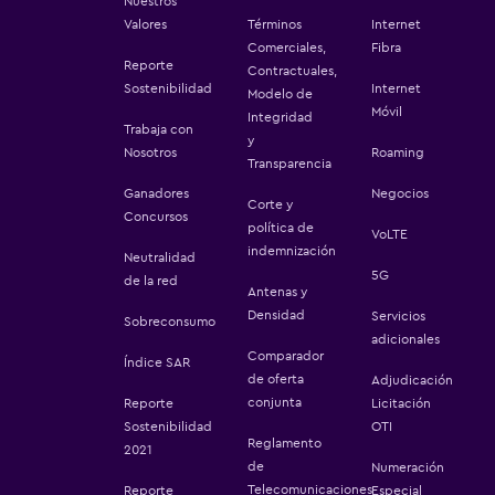
Nuestros
Valores
Términos
Internet
Comerciales,
Fibra
Reporte
Contractuales,
Sostenibilidad
Internet
Modelo de
Móvil
Integridad
Trabaja con
y
Nosotros
Roaming
Transparencia
Ganadores
Negocios
Corte y
Concursos
política de
VoLTE
indemnización
Neutralidad
5G
de la red
Antenas y
Densidad
Servicios
Sobreconsumo
adicionales
Comparador
Índice SAR
de oferta
Adjudicación
conjunta
Reporte
Licitación
Sostenibilidad
OTI
Reglamento
2021
de
Numeración
Telecomunicaciones
Reporte
Especial