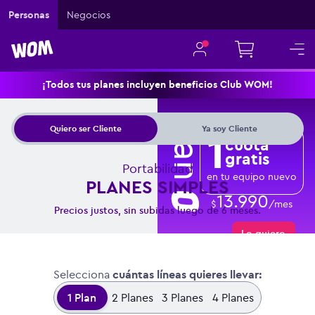
Personas
Negocios
¡Todos tus planes incluyen beneficios Club WOM!
300
Gigas
Plan
1
Quiero ser Cliente
Ya soy Cliente
cuota
gratis
Portabilidad
en tu equipo nuevo
PLANES SIMPLES
13.990
$
/mes
Precios justos, sin subidas luego de 6 meses.
Lo quiero
Selecciona
cuántas líneas quieres llevar:
1
Plan
2
Planes
3
Planes
4
Planes