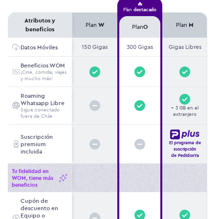
🔥
Plan
destacado
Atributos y
Plan
W
Plan
M
Plan
O
beneficios
150 Gigas
300 Gigas
Gigas Libres
Datos Móviles
Beneficios WOM
¡Cine, comida, viajes
y mucho más!
Roaming
Whatsapp Libre
+ 3 GB en el
Sigue conectado
extranjero
fuera de Chile
Suscripción
El programa de
premium
suscripción
incluida
de PedidosYa
Tu fidelidad en
WOM, tiene más
beneficios
Cupón de
descuento en
Equipo o