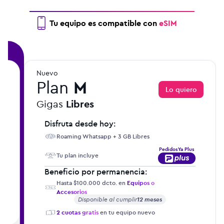
Tu equipo es compatible con
eSIM
Nuevo
Plan
M
o
Lo quiero
Gigas
Libres
Disfruta desde hoy:
Roaming Whatsapp + 3 GB Libres
PedidosYa Plus
Tu plan incluye
Beneficio por permanencia:
Hasta $100.000 dcto. en
Equipos o
Accesorios
Disponible al cumplir
12 meses
2 cuotas gratis
en tu equipo nuevo