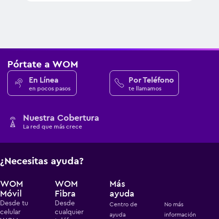
Pórtate a WOM
En Línea
Por Teléfono
en pocos pasos
te llamamos
Nuestra Cobertura
La red que más crece
¿Necesitas ayuda?
WOM
WOM
Más
Móvil
Fibra
ayuda
Desde tu
Desde
Centro de
No más
celular
cualquier
ayuda
información