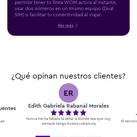
permite tener tu línea WOM activa al instante,
usar dos números en un mismo equipo (Dual
SIM) o facilitar tu conectividad al viajar.
Ver más
¿Qué opinan nuestros clientes?
ER
Edith Gabriela Rabanal Morales
uentes
Nunca me ha fallado la señal. A donde sea que voy,
las!
El servic
siempre tengo buena cobertura