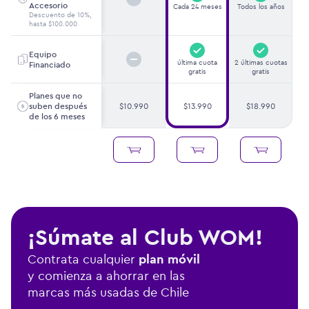
Accesorio
Cada 24 meses
Todos los años
Descuento de 10%,
hasta $100.000
Equipo
última cuota
2 últimas cuotas
Financiado
gratis
gratis
Planes que no
$10.990
$13.990
$18.990
suben después
de los 6 meses
¡Súmate al Club WOM!
Contrata cualquier
plan móvil
y comienza a ahorrar en las
marcas más usadas de Chile