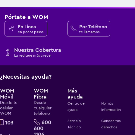
Pórtate a WOM
En Línea
Por Teléfono
en pocos pasos
te llamamos
Nuestra Cobertura
La red que más crece
¿Necesitas ayuda?
WOM
WOM
Más
Móvil
Fibra
ayuda
Desde tu
Desde
Centro de
No más
celular
cualquier
ayuda
información
WOM
teléfono
Servicio
Conoce tus
600
103
600
Técnico
derechos
1106