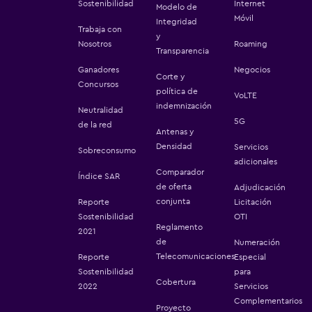
Sostenibilidad
Internet
Modelo de
Móvil
Integridad
Trabaja con
y
Nosotros
Roaming
Transparencia
Ganadores
Negocios
Corte y
Concursos
política de
VoLTE
indemnización
Neutralidad
5G
de la red
Antenas y
Densidad
Servicios
Sobreconsumo
adicionales
Comparador
Índice SAR
de oferta
Adjudicación
conjunta
Reporte
Licitación
Sostenibilidad
OTI
Reglamento
2021
de
Numeración
Telecomunicaciones
Reporte
Especial
Sostenibilidad
para
Cobertura
2022
Servicios
Complementarios
Proyecto