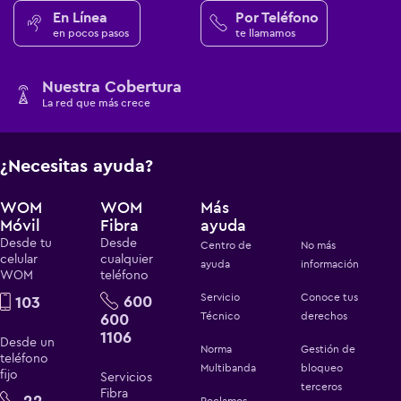
En Línea
Por Teléfono
en pocos pasos
te llamamos
Nuestra Cobertura
La red que más crece
¿Necesitas ayuda?
WOM
WOM
Más
Móvil
Fibra
ayuda
Desde tu
Desde
Centro de
No más
celular
cualquier
ayuda
información
WOM
teléfono
Servicio
Conoce tus
600
103
600
Técnico
derechos
1106
Desde un
Norma
Gestión de
teléfono
Multibanda
bloqueo
fijo
Servicios
terceros
Fibra
22
Reclamos