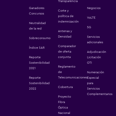
Transparencia
Ganadores
Negocios
Corte y
Concursos
política de
VoLTE
indemnización
Neutralidad
5G
de la red
Antenas y
Densidad
Servicios
Sobreconsumo
adicionales
Comparador
Índice SAR
de oferta
Adjudicación
conjunta
Reporte
Licitación
Sostenibilidad
OTI
Reglamento
2021
de
Numeración
Telecomunicaciones
Reporte
Especial
Sostenibilidad
para
Cobertura
2022
Servicios
Complementarios
Proyecto
Fibra
Óptica
Nacional