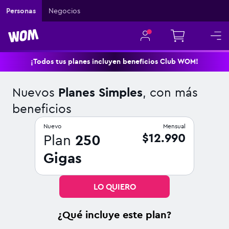
Navigated to Nuevos Planes Simples, con más beneficios
Personas
Negocios
¡Todos tus planes incluyen beneficios Club WOM!
Nuevos
Planes Simples
, con más
beneficios
Nuevo
Mensual
$12.990
Plan
250
Gigas
LO QUIERO
¿Qué incluye este plan?