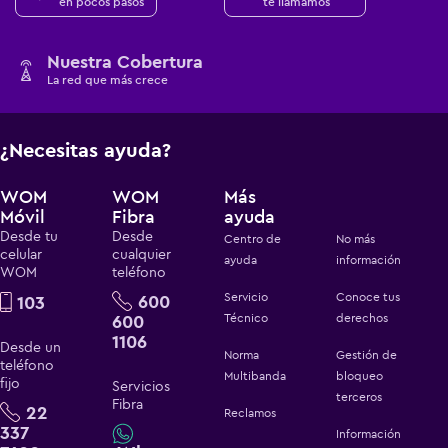
en pocos pasos
te llamamos
Nuestra Cobertura
La red que más crece
¿Necesitas ayuda?
WOM
WOM
Más
Móvil
Fibra
ayuda
Desde tu
Desde
Centro de
No más
celular
cualquier
ayuda
información
WOM
teléfono
Servicio
Conoce tus
600
103
600
Técnico
derechos
1106
Desde un
Norma
Gestión de
teléfono
Multibanda
bloqueo
fijo
Servicios
terceros
Fibra
22
Reclamos
337
Información