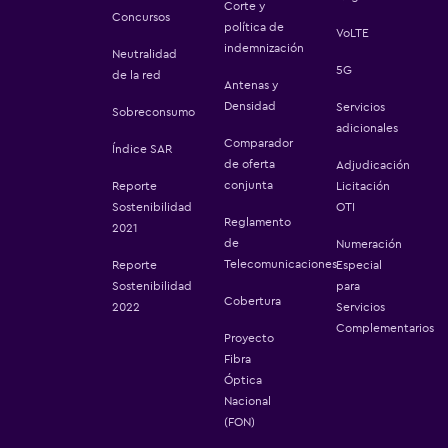
Corte y
Concursos
política de
VoLTE
indemnización
Neutralidad
5G
de la red
Antenas y
Densidad
Servicios
Sobreconsumo
adicionales
Comparador
Índice SAR
de oferta
Adjudicación
conjunta
Reporte
Licitación
Sostenibilidad
OTI
Reglamento
2021
de
Numeración
Telecomunicaciones
Reporte
Especial
Sostenibilidad
para
Cobertura
2022
Servicios
Complementarios
Proyecto
Fibra
Óptica
Nacional
(FON)