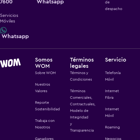
7600
Whatsapp
de
despacho
Servicios
Móviles
Whatsapp
Somos
Términos
Servicio
WOM
legales
Sobre WOM
Términos y
Telefonía
Condiciones
Móvil
Nuestros
Valores
Términos
Internet
Comerciales,
Fibra
Reporte
Contractuales,
Sostenibilidad
Internet
Modelo de
Móvil
Integridad
Trabaja con
y
Nosotros
Roaming
Transparencia
Ganadores
Negocios