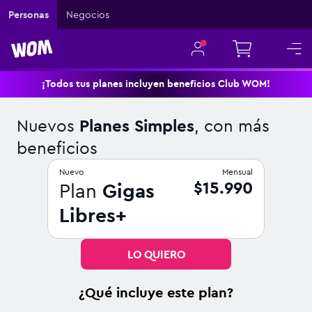
Navigated to Nuevos Planes Simples, con más beneficios
Personas
Negocios
¡Todos tus planes incluyen beneficios Club WOM!
Nuevos
Planes Simples
, con más
beneficios
Nuevo
Mensual
$15.990
Plan
Gigas
Libres+
LO QUIERO
¿Qué incluye este plan?