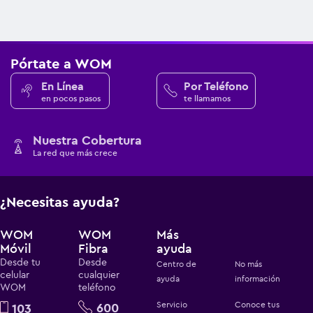
Pórtate a WOM
En Línea
Por Teléfono
en pocos pasos
te llamamos
Nuestra Cobertura
La red que más crece
¿Necesitas ayuda?
WOM
WOM
Más
Móvil
Fibra
ayuda
Desde tu
Desde
Centro de
No más
celular
cualquier
ayuda
información
WOM
teléfono
Servicio
Conoce tus
600
103