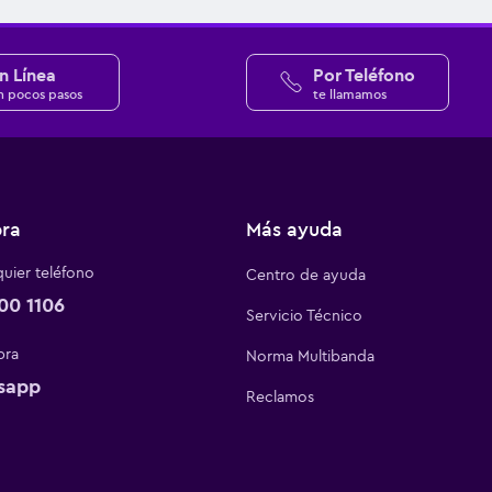
n Línea
Por Teléfono
n pocos pasos
te llamamos
ra
Más ayuda
uier teléfono
Centro de ayuda
00 1106
Servicio Técnico
bra
Norma Multibanda
sapp
Reclamos