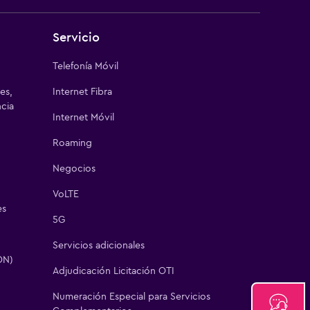
Servicio
Telefonía Móvil
es,
Internet Fibra
cia
Internet Móvil
Roaming
Negocios
VoLTE
es
5G
Servicios adicionales
ON)
Adjudicación Licitación OTI
Numeración Especial para Servicios