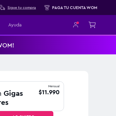
PAGA TU CUENTA WOM
Sigue tu compra
Ayuda
 WOM!
Mensual
$11.990
n
Gigas
res