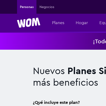
Navigated to Nuevos Planes Simples, con más beneficios
Personas
Negocios
Planes
Hogar
Equ
¡Tod
Nuevos
Planes S
más beneficios
¿Qué incluye este plan?