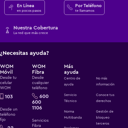
En Línea
Por Teléfono
en pocos pasos
te llamamos
Nuestra Cobertura
La red que más crece
¿Necesitas ayuda?
WOM
WOM
Más
Móvil
Fibra
ayuda
Desde tu
Desde
Centro de
No más
celular
cualquier
ayuda
información
WOM
teléfono
Servicio
Conoce tus
600
103
600
Técnico
derechos
1106
Desde un
Norma
Gestión de
teléfono
Multibanda
bloqueo
fijo
Servicios
terceros
Fibra
22
Reclamos