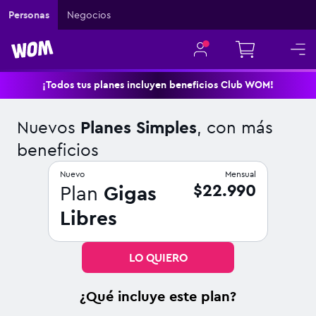
Navigated to Nuevos Planes Simples, con más beneficios
Personas
Negocios
¡Todos tus planes incluyen beneficios Club WOM!
Nuevos
Planes Simples
, con más
beneficios
Nuevo
Mensual
$22.990
Plan
Gigas
Libres
LO QUIERO
¿Qué incluye este plan?