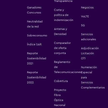
Transparencia
Ganadores
Negocios
Corte y
Concursos
política de
VoLTE
indemnización
Neutralidad
5G
de la red
Antenas y
Densidad
Servicios
Sobreconsumo
adicionales
Comparador
Índice SAR
de oferta
Adjudicación
conjunta
Reporte
Licitación
Sostenibilidad
OTI
Reglamento
2021
de
Numeración
Telecomunicaciones
Reporte
Especial
Sostenibilidad
para
Cobertura
2022
Servicios
Complementarios
Proyecto
Fibra
Óptica
Nacional