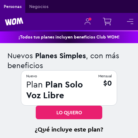
Navigated to Nuevos Planes Simples, con más beneficios
Personas
Negocios
¡Todos tus planes incluyen beneficios Club WOM!
Nuevos
Planes Simples
, con más
beneficios
Nuevo
Mensual
$0
Plan
Plan Solo
Voz Libre
LO QUIERO
¿Qué incluye este plan?