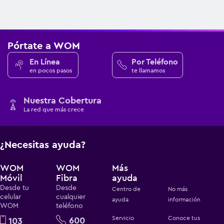
Pórtate a WOM
En Línea
Por Teléfono
en pocos pasos
te llamamos
Nuestra Cobertura
La red que más crece
¿Necesitas ayuda?
WOM
WOM
Más
Móvil
Fibra
ayuda
Desde tu
Desde
Centro de
No más
celular
cualquier
ayuda
información
WOM
teléfono
Servicio
Conoce tus
600
103