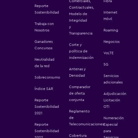
Comerciales,
Fibra
Reporte
Contractuales,
Sostenibilidad
Internet
Modelo de
Móvil
Integridad
Trabaja con
y
Nosotros
Roaming
Transparencia
Ganadores
Negocios
Corte y
Concursos
política de
VoLTE
indemnización
Neutralidad
5G
de la red
Antenas y
Densidad
Servicios
Sobreconsumo
adicionales
Comparador
Índice SAR
de oferta
Adjudicación
conjunta
Reporte
Licitación
Sostenibilidad
OTI
Reglamento
2021
de
Numeración
Telecomunicaciones
Reporte
Especial
Sostenibilidad
para
Cobertura
2022
Servicios