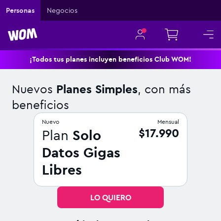
Navigated to Nuevos Planes Simples, con más beneficios
Personas
Negocios
¡Todos tus planes incluyen beneficios Club WOM!
Nuevos
Planes Simples
, con más
beneficios
Nuevo
Mensual
$17.990
Plan
Solo
Datos Gigas
Libres
LO QUIERO