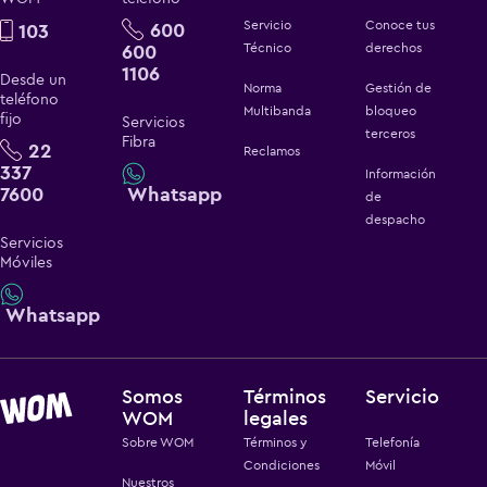
Servicio
Conoce tus
600
103
600
Técnico
derechos
1106
Desde un
Norma
Gestión de
teléfono
Multibanda
bloqueo
fijo
Servicios
terceros
Fibra
22
Reclamos
337
Información
7600
Whatsapp
de
despacho
Servicios
Móviles
Whatsapp
Somos
Términos
Servicio
WOM
legales
Sobre WOM
Términos y
Telefonía
Condiciones
Móvil
Nuestros