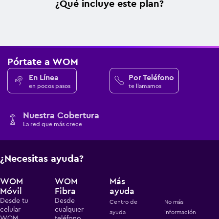
¿Qué incluye este plan?
Pórtate a WOM
En Línea
Por Teléfono
en pocos pasos
te llamamos
Nuestra Cobertura
La red que más crece
¿Necesitas ayuda?
WOM
WOM
Más
Móvil
Fibra
ayuda
Desde tu
Desde
Centro de
No más
celular
cualquier
ayuda
información
WOM
teléfono