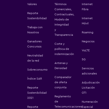
Valores
Términos
Internet
Comerciales,
Fibra
Reporte
Contractuales,
Sostenibilidad
Internet
Modelo de
Móvil
Integridad
Trabaja con
y
Nosotros
Roaming
Transparencia
Ganadores
Negocios
Corte y
Concursos
política de
VoLTE
indemnización
Neutralidad
5G
de la red
Antenas y
Densidad
Servicios
Sobreconsumo
adicionales
Comparador
Índice SAR
de oferta
Adjudicación
conjunta
Reporte
Licitación
Sostenibilidad
OTI
Reglamento
2021
de
Numeración
Telecomunicaciones
Reporte
Especial