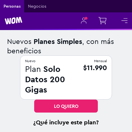
Navigated to Nuevos Planes Simples, con más beneficios
Personas
Negocios
Nuevos
Planes Simples
, con más
beneficios
Nuevo
Mensual
$11.990
Plan
Solo
Datos 200
Gigas
LO QUIERO
¿Qué incluye este plan?