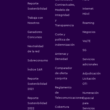
Reporte
Contractuales,
Sostenibilidad
Internet
Modelo de
Móvil
Integridad
Trabaja con
y
Nosotros
Roaming
Transparencia
Ganadores
Negocios
Corte y
Concursos
política de
VoLTE
indemnización
Neutralidad
5G
de la red
Antenas y
Densidad
Servicios
Sobreconsumo
adicionales
Comparador
Índice SAR
de oferta
Adjudicación
conjunta
Reporte
Licitación
Sostenibilidad
OTI
Reglamento
2021
de
Numeración
Telecomunicaciones
Reporte
Especial
Sostenibilidad
para
Cobertura
2022
Servicios