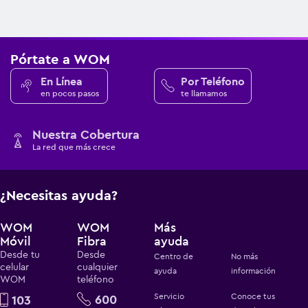
Pórtate a WOM
En Línea
Por Teléfono
en pocos pasos
te llamamos
Nuestra Cobertura
La red que más crece
¿Necesitas ayuda?
WOM
WOM
Más
Móvil
Fibra
ayuda
Desde tu
Desde
Centro de
No más
celular
cualquier
ayuda
información
WOM
teléfono
Servicio
Conoce tus
600
103