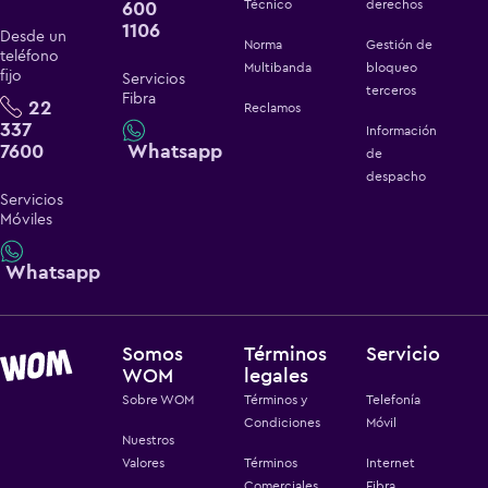
600
Técnico
derechos
1106
Desde un
Norma
Gestión de
teléfono
Multibanda
bloqueo
fijo
Servicios
terceros
Fibra
22
Reclamos
337
Información
7600
Whatsapp
de
despacho
Servicios
Móviles
Whatsapp
Somos
Términos
Servicio
WOM
legales
Sobre WOM
Términos y
Telefonía
Condiciones
Móvil
Nuestros
Valores
Términos
Internet
Comerciales,
Fibra