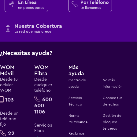
En Línea
Por Teléfono
en pocos pasos
te llamamos
Nuestra Cobertura
La red que más crece
¿Necesitas ayuda?
WOM
WOM
Más
Móvil
Fibra
ayuda
Desde tu
Desde
Centro de
No más
celular
cualquier
ayuda
información
WOM
teléfono
Servicio
Conoce tus
600
103
600
Técnico
derechos
1106
Desde un
Norma
Gestión de
teléfono
Multibanda
bloqueo
fijo
Servicios
terceros
Fibra
22
Reclamos