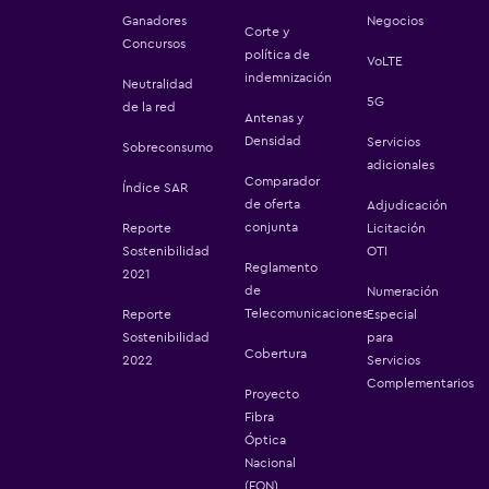
Ganadores
Negocios
Corte y
Concursos
política de
VoLTE
indemnización
Neutralidad
5G
de la red
Antenas y
Densidad
Servicios
Sobreconsumo
adicionales
Comparador
Índice SAR
de oferta
Adjudicación
conjunta
Reporte
Licitación
Sostenibilidad
OTI
Reglamento
2021
de
Numeración
Telecomunicaciones
Reporte
Especial
Sostenibilidad
para
Cobertura
2022
Servicios
Complementarios
Proyecto
Fibra
Óptica
Nacional
(FON)