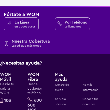
Pórtate a WOM
En Línea
Por Teléfono
en pocos pasos
te llamamos
Nuestra Cobertura
La red que más crece
¿Necesitas ayuda?
WOM
WOM
Más
Móvil
Fibra
ayuda
Desde tu
Desde
Centro de
No más
celular
cualquier
ayuda
información
WOM
teléfono
Servicio
Conoce tus
600
103
600
Técnico
derechos
1106