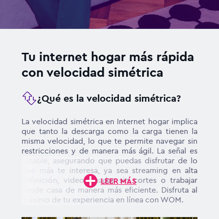
Tu internet hogar más rápida
con velocidad simétrica
¿Qué es la velocidad simétrica?
La velocidad simétrica en Internet hogar implica
que tanto la descarga como la carga tienen la
misma velocidad, lo que te permite navegar sin
restricciones y de manera más ágil. La señal es
estable, asegurando que puedas disfrutar de lo
que más te interesa, ya sea streaming en alta
definición, videollamadas sin cortes o trabajar
LEER MÁS
desde casa de manera más eficiente. Disfruta al
máximo de tu experiencia en línea con WOM.