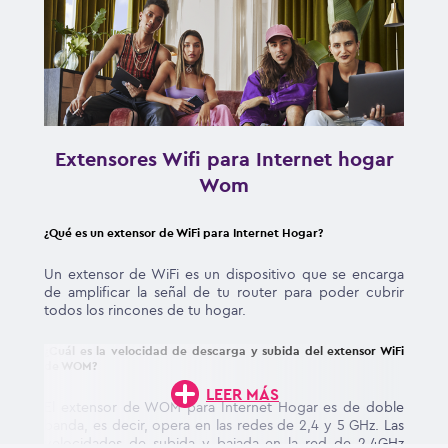
Además, nuestros planes incluyen
Wifi 6 y red
Mesh,
tecnologías que ofrecen mayor cobertura
y velocidad en tu conexión.
Extensores Wifi para Internet hogar
Wom
¿Qué es un extensor de WiFi para Internet Hogar?
Un extensor de WiFi es un dispositivo que se encarga
de amplificar la señal de tu router para poder cubrir
todos los rincones de tu hogar.
¿Cuál es la velocidad de descarga y subida del extensor WiFi
de WOM?
LEER MÁS
El extensor de WOM para Internet Hogar es de doble
banda, es decir, opera en las redes de 2,4 y 5 GHz. Las
velocidades de subida y bajada en la red de 2,4GHz