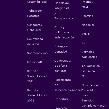
Sostenibilidad
Internet
Modelo de
Móvil
Integridad
Trabaja con
y
Nosotros
Roaming
Transparencia
Ganadores
Negocios
Corte y
Concursos
política de
VoLTE
indemnización
Neutralidad
5G
de la red
Antenas y
Densidad
Servicios
Sobreconsumo
adicionales
Comparador
Índice SAR
de oferta
Adjudicación
conjunta
Reporte
Licitación
Sostenibilidad
OTI
Reglamento
2021
de
Numeración
Telecomunicaciones
Reporte
Especial
Sostenibilidad
para
Cobertura
2022
Servicios
Complementarios
Proyecto