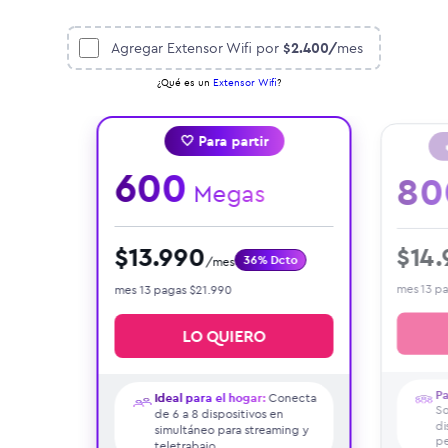
Agregar
Extensor Wifi
por
$2.400
/
mes
¿Qué es un
Extensor Wifi
?
🤍 Para partir
600
80
Megas
$
13.990
$
14
36% Dcto
/mes
mes 13 p
mes 13 pagas $21.990
LO QUIERO
Pa
Ideal para el hogar:
Conecta
So
de 6 a 8 dispositivos en
di
simultáneo para streaming y
pe
teletrabajo.