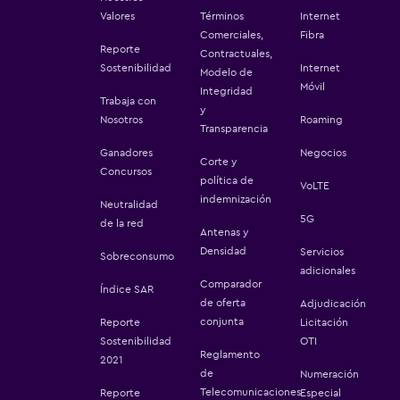
Valores
Términos
Internet
Comerciales,
Fibra
Reporte
Contractuales,
Sostenibilidad
Internet
Modelo de
Móvil
Integridad
Trabaja con
y
Nosotros
Roaming
Transparencia
Ganadores
Negocios
Corte y
Concursos
política de
VoLTE
indemnización
Neutralidad
5G
de la red
Antenas y
Densidad
Servicios
Sobreconsumo
adicionales
Comparador
Índice SAR
de oferta
Adjudicación
conjunta
Reporte
Licitación
Sostenibilidad
OTI
Reglamento
2021
de
Numeración
Telecomunicaciones
Reporte
Especial