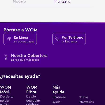
Modelo
Plan Zero
Pórtate a WOM
En Línea
Por Teléfono
en pocos pasos
te llamamos
Nuestra Cobertura
La red que más crece
¿Necesitas ayuda?
WOM
WOM
Más
Móvil
Fibra
ayuda
Desde tu
Desde
Centro de
No más
celular
cualquier
ayuda
información
WOM
teléfono