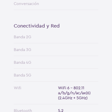
Conversación
Conectividad y Red
Banda 2G
Banda 3G
Banda 4G
Banda 5G
Wifi
WiFi 6 - 802.11
a/b/g/n/ac/ax(6)
(2.4GHz + 5GHz)
Bluetooth
5.2