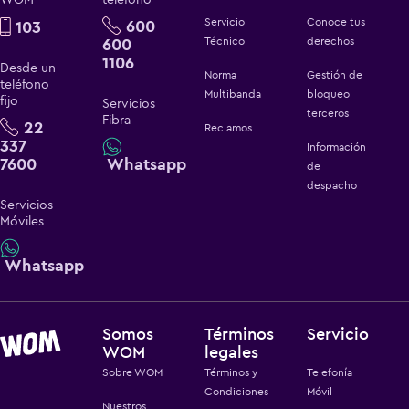
Servicio
Conoce tus
600
103
600
Técnico
derechos
1106
Desde un
Norma
Gestión de
teléfono
Multibanda
bloqueo
fijo
Servicios
terceros
Fibra
22
Reclamos
337
Información
7600
Whatsapp
de
despacho
Servicios
Móviles
Whatsapp
Somos
Términos
Servicio
WOM
legales
Sobre WOM
Términos y
Telefonía
Condiciones
Móvil
Nuestros