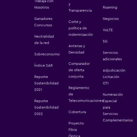
Trabaja con
y
Nosotros
Roaming
Transparencia
Ganadores
Negocios
Corte y
Concursos
política de
VoLTE
indemnización
Neutralidad
5G
de la red
Antenas y
Densidad
Servicios
Sobreconsumo
adicionales
Comparador
Índice SAR
de oferta
Adjudicación
conjunta
Reporte
Licitación
Sostenibilidad
OTI
Reglamento
2021
de
Numeración
Telecomunicaciones
Reporte
Especial
Sostenibilidad
para
Cobertura
2022
Servicios
Complementarios
Proyecto
Fibra
Óptica