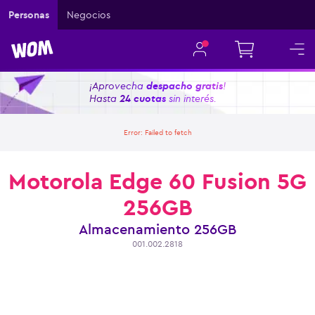
Personas
Negocios
¡Aprovecha
despacho gratis
!
Hasta
24 cuotas
sin interés.
Error:
Failed to fetch
Motorola Edge 60 Fusion 5G
256GB
Almacenamiento
256GB
001.002.2818