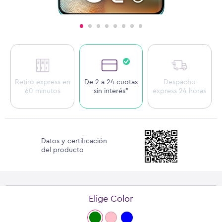
Retiro express en
De 2 a 24 cuotas
Despacho
60 minutos
sin interés*
express 24 horas
Datos y certificación
del producto
Elige Color