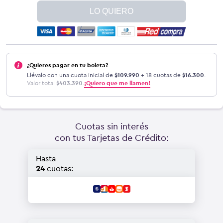
LO QUIERO
¿Quieres pagar en tu boleta?
Llévalo con una cuota inicial de
$
109.990
+ 18 cuotas de
$
16.300
.
Valor total
$
403.390
.
¡Quiero que me llamen!
Cuotas sin interés
con tus Tarjetas de Crédito:
Hasta
24
cuotas: