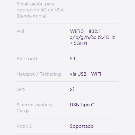
Señalización para
operación 5G en NSA
(Banda Ancla)
Wifi
WiFi 5 - 802.11
a/b/g/n/ac (2.4GHz
+ 5GHz)
Bluetooth
5.1
Hotspot / Tethering
vía USB - WiFi
GPS
Sí
Sincronización y
USB Tipo C
Carga
Voz 4G
Soportado