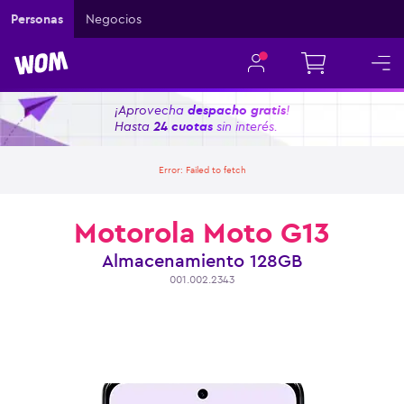
Personas
Negocios
¡Aprovecha
despacho gratis
!
Hasta
24 cuotas
sin interés.
Error:
Failed to fetch
Motorola Moto G13
Almacenamiento
128GB
001.002.2343