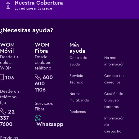
Nuestra Cobertura
La red que más crece
¿Necesitas ayuda?
WOM
WOM
Más
Móvil
Fibra
ayuda
Desde tu
Desde
Centro de
No más
celular
cualquier
ayuda
información
WOM
teléfono
Servicio
Conoce tus
600
103
600
Técnico
derechos
1106
Desde un
Norma
Gestión de
teléfono
Multibanda
bloqueo
fijo
Servicios
terceros
Fibra
22
Reclamos
337
Información
7600
Whatsapp
de
despacho
Servicios