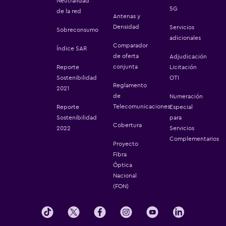
Neutralidad
5G
de la red
Antenas y
Densidad
Servicios
Sobreconsumo
adicionales
Comparador
Índice SAR
de oferta
Adjudicación
conjunta
Reporte
Licitación
Sostenibilidad
OTI
Reglamento
2021
de
Numeración
Telecomunicaciones
Reporte
Especial
Sostenibilidad
para
Cobertura
2022
Servicios
Complementarios
Proyecto
Fibra
Óptica
Nacional
(FON)