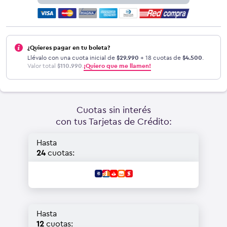
¿Quieres pagar en tu boleta?
Llévalo con una cuota inicial de
$
29.990
+ 18 cuotas de
$
4.500
.
Valor total
$
110.990
.
¡Quiero que me llamen!
Cuotas sin interés
con tus Tarjetas de Crédito:
Hasta
24
cuotas:
Hasta
12
cuotas: