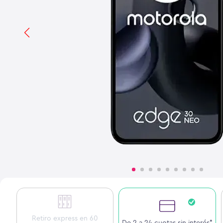
Retiro express en 60
De 2 a 24 cuotas sin interés*