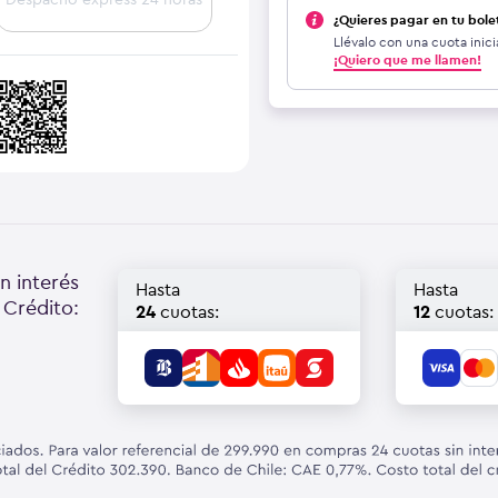
¿Quieres pagar en tu bole
Llévalo con una cuota inici
¡Quiero que me llamen!
n interés
Hasta
Hasta
 Crédito:
24
cuotas:
12
cuotas: