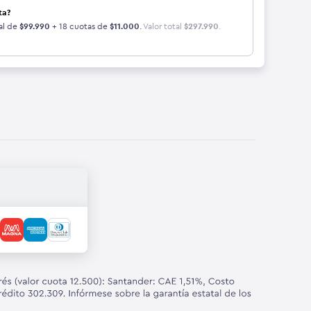
ta?
al de
$
99.990
+ 18 cuotas de
$
11.000
.
Valor total
$
297.990
.