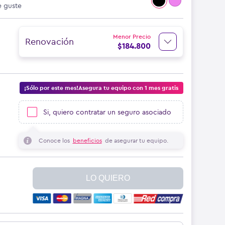
e guste
Menor Precio
Renovación
$
184.800
¡Sólo por este mes!Asegura tu equipo con 1 mes gratis
Si, quiero contratar un seguro asociado
Conoce los
beneficios
de asegurar tu equipo.
LO QUIERO