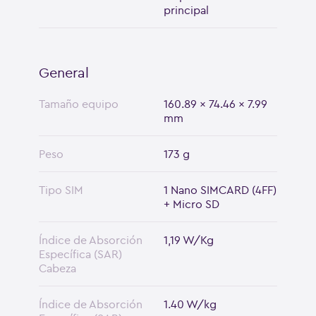
principal
General
Tamaño equipo
160.89 x 74.46 x 7.99
mm
Peso
173 g
Tipo SIM
1 Nano SIMCARD (4FF)
+ Micro SD
Índice de Absorción
1,19 W/Kg
Específica (SAR)
Cabeza
Índice de Absorción
1.40 W/kg