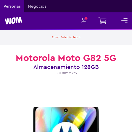
Personas
Negocios
Error:
Failed to fetch
Motorola Moto G82 5G
Almacenamiento
128GB
001.002.2395