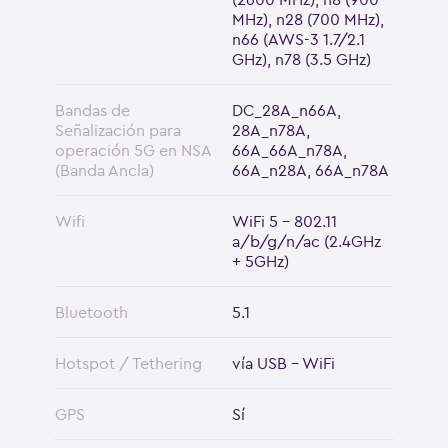
MHz), n28 (700 MHz),
n66 (AWS-3 1.7/2.1
GHz), n78 (3.5 GHz)
Bandas de
DC_28A_n66A,
Señalización para
28A_n78A,
operación 5G en NSA
66A_66A_n78A,
(Banda Ancla)
66A_n28A, 66A_n78A
Wifi
WiFi 5 - 802.11
a/b/g/n/ac (2.4GHz
+ 5GHz)
Bluetooth
5.1
Hotspot / Tethering
vía USB - WiFi
GPS
Sí