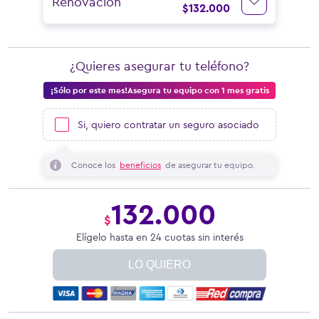
Renovación
$
132.000
¿Quieres asegurar tu teléfono?
¡Sólo por este mes!Asegura tu equipo con 1 mes gratis
Si, quiero contratar un seguro asociado
Conoce los
beneficios
de asegurar tu equipo.
132.000
$
Elígelo hasta en 24 cuotas sin interés
LO QUIERO