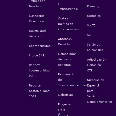
Trabaja con
y
Nosotros
Roaming
Transparencia
Ganadores
Negocios
Corte y
Concursos
política de
VoLTE
indemnización
Neutralidad
5G
de la red
Antenas y
Densidad
Servicios
Sobreconsumo
adicionales
Comparador
Índice SAR
de oferta
Adjudicación
conjunta
Reporte
Licitación
Sostenibilidad
OTI
Reglamento
2021
de
Numeración
Telecomunicaciones
Reporte
Especial
Sostenibilidad
para
Cobertura
2022
Servicios
Complementarios
Proyecto
Fibra
Óptica