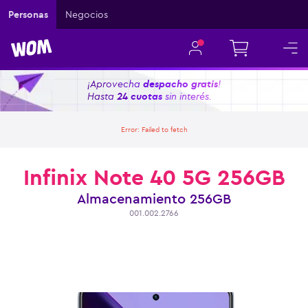
Personas
Negocios
¡Aprovecha
despacho gratis
!
Hasta
24 cuotas
sin interés.
Error:
Failed to fetch
Infinix Note 40 5G 256GB
Almacenamiento
256GB
001.002.2766