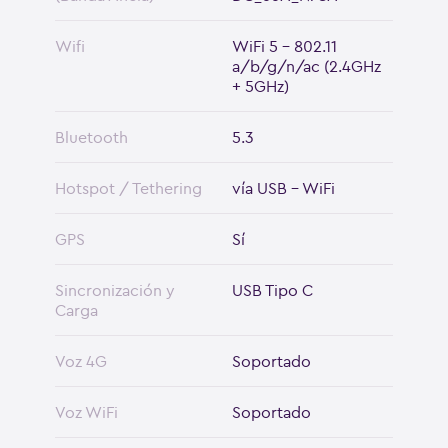
Wifi
WiFi 5 - 802.11
a/b/g/n/ac (2.4GHz
+ 5GHz)
Bluetooth
5.3
Hotspot / Tethering
vía USB - WiFi
GPS
Sí
Sincronización y
USB Tipo C
Carga
Voz 4G
Soportado
Voz WiFi
Soportado