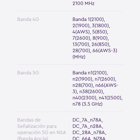
2100 MHz
Banda 4G
Banda 1(2100),
2(1900), 3(1800),
4(AWS), 5(850),
7(2600), 8(900),
13(700), 26(850),
28(700), 66(AWS-3)
(MHz)
Banda 5G
Banda n1(2100),
n2(1900), n7(2600),
n28(700), n66(AWS-
3), n38(2600),
n40(2300), n41(2500),
n78 (3.5 GHz)
Bandas de
DC_7A_n78A,
Señalización para
DC_7A_n28A,
operación 5G en NSA
DC_28A_n78A,
(Banda Ancla)
DC_66A_N78A