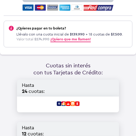
¿Quieres pagar en tu boleta?
Llévalo con una cuota inicial de
$
139.990
+ 18 cuotas de
$
7.500
.
Valor total
$
274.990
.
¡Quiero que me llamen!
Cuotas sin interés
con tus Tarjetas de Crédito:
Hasta
24
cuotas:
Hasta
12
cuotas: