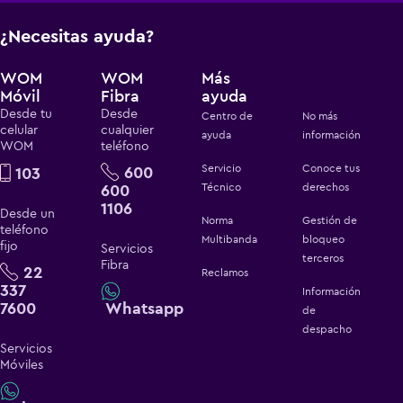
¿Necesitas ayuda?
WOM
WOM
Más
Móvil
Fibra
ayuda
Desde tu
Desde
Centro de
No más
celular
cualquier
ayuda
información
WOM
teléfono
Servicio
Conoce tus
600
103
600
Técnico
derechos
1106
Desde un
Norma
Gestión de
teléfono
Multibanda
bloqueo
fijo
Servicios
terceros
Fibra
22
Reclamos
337
Información
7600
Whatsapp
de
despacho
Servicios
Móviles