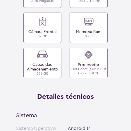
6.78 Pulgadas
108 + 2 + 2 MP
Cámara Frontal
Memoria Ram
32 MP
8 GB
Capacidad
Procesador
Almacenamiento
Octa-core (4x2.2 GHz
+ 4x2.0 GHz) -
256 GB
Mediatek Dimensity
7020
Detalles técnicos
Sistema
Sistema Operativo
Android 14