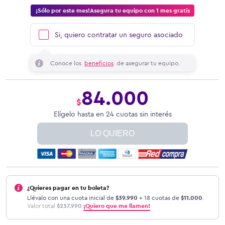
¡Sólo por este mes!Asegura tu equipo con 1 mes gratis
Si, quiero contratar un seguro asociado
Conoce los
beneficios
de asegurar tu equipo.
84.000
$
Elígelo hasta en 24 cuotas sin interés
LO QUIERO
¿Quieres pagar en tu boleta?
Llévalo con una cuota inicial de
$
39.990
+ 18 cuotas de
$
11.000
.
Valor total
$
237.990
.
¡Quiero que me llamen!