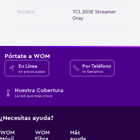
Modelo
TCL 20SE Streamer
Gray
Pórtate a WOM
En Línea
Por Teléfono
en pocos pasos
te llamamos
Nuestra Cobertura
La red que más crece
¿Necesitas ayuda?
WOM
WOM
Más
Móvil
Fibra
ayuda