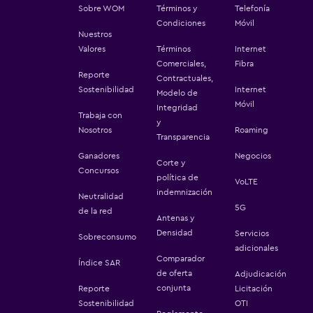
Sobre WOM
Términos y
Telefonía
Condiciones
Móvil
Nuestros
Valores
Términos
Internet
Comerciales,
Fibra
Reporte
Contractuales,
Sostenibilidad
Internet
Modelo de
Móvil
Integridad
Trabaja con
y
Nosotros
Roaming
Transparencia
Ganadores
Negocios
Corte y
Concursos
política de
VoLTE
indemnización
Neutralidad
5G
de la red
Antenas y
Densidad
Servicios
Sobreconsumo
adicionales
Comparador
Índice SAR
de oferta
Adjudicación
conjunta
Reporte
Licitación
Sostenibilidad
OTI