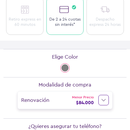
Retiro express en
De 2 a 24 cuotas
Despacho
60 minutos
sin interés*
express 24 horas
Elige Color
Modalidad de compra
Menor Precio
Renovación
$
84.000
¿Quieres asegurar tu teléfono?