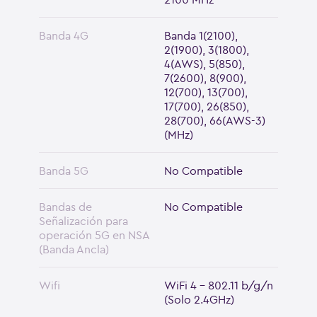
Banda 4G
Banda 1(2100),
2(1900), 3(1800),
4(AWS), 5(850),
7(2600), 8(900),
12(700), 13(700),
17(700), 26(850),
28(700), 66(AWS-3)
(MHz)
Banda 5G
No Compatible
Bandas de
No Compatible
Señalización para
operación 5G en NSA
(Banda Ancla)
Wifi
WiFi 4 - 802.11 b/g/n
(Solo 2.4GHz)