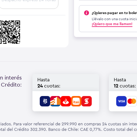
¿Quieres pagar en tu bole
Llévalo con una cuota inici
¡Quiero que me llamen!
n interés
Hasta
Hasta
 Crédito:
24
cuotas:
12
cuotas: