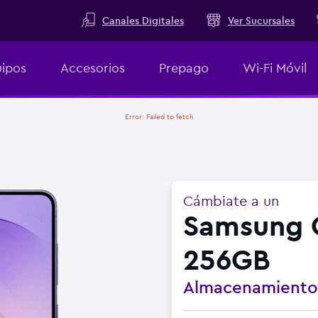
Canales Digitales
Ver Sucursales
ipos
Accesorios
Prepago
Wi-Fi Móvil
Error:
Failed to fetch
Cámbiate a un
Samsung G
256GB
Almacenamient