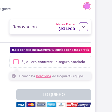
e guste
Menor Precio
Renovación
$
931.200
¡Sólo por este mes!Asegura tu equipo con 1 mes gratis
Si, quiero contratar un seguro asociado
Conoce los
beneficios
de asegurar tu equipo.
LO QUIERO