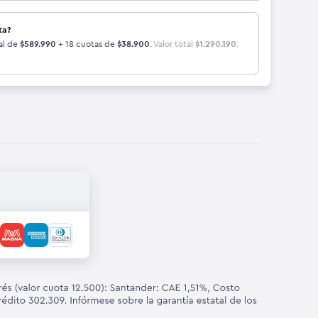
ta?
al de
$
589.990
+ 18 cuotas de
$
38.900
.
Valor total
$
1.290.190
.