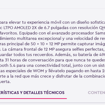
ara elevar tu experiencia móvil con un diseño sofistic
ic LTPO AMOLED 2X de 6.7 pulgadas con resolución QHD
 favoritos. Equipado con el avanzado procesador Sam
miento multitarea excepcional y una velocidad de res
ras principal de 50 + 10 + 12 MP permite capturar imág
. La cámara frontal de 12 MP asegura selfies perfecta
guardar todos tus recuerdos. Además, su batería de 
a 31 horas de conversación para que nunca te quede
tooth 5.4 para una conectividad total, junto con un si
tas especiales de WOM y llévatelo pagando en hasta 2
e a la red que más crece y disfrutar de la combinació
uerta.
RÍSTICAS Y DETALLES TÉCNICOS
CONTEN