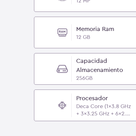
12 MP
Memoria Ram
12 GB
Capacidad
Almacenamiento
256GB
Procesador
Deca Core (1x3.8 GHz
+ 3x3.25 GHz + 6x2.75
GHz) - Samsung
Exynos 2600