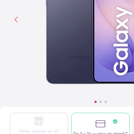
Retiro express en 60
De 2 a 24 cuotas sin interés*