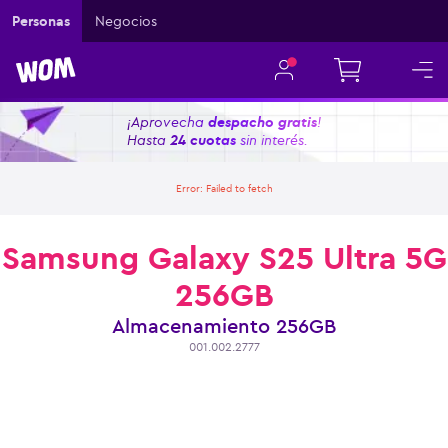
Personas
Negocios
¡Aprovecha
despacho gratis
!
Hasta
24 cuotas
sin interés.
Error:
Failed to fetch
Samsung Galaxy S25 Ultra 5G
256GB
Almacenamiento
256GB
001.002.2777