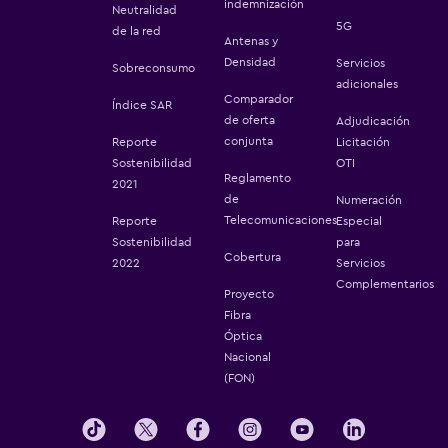
indemnización
Neutralidad
5G
de la red
Antenas y
Densidad
Servicios
Sobreconsumo
adicionales
Comparador
Índice SAR
de oferta
Adjudicación
conjunta
Reporte
Licitación
Sostenibilidad
OTI
Reglamento
2021
de
Numeración
Telecomunicaciones
Reporte
Especial
Sostenibilidad
para
Cobertura
2022
Servicios
Complementarios
Proyecto
Fibra
Óptica
Nacional
(FON)