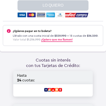
LO QUIERO
¿Quieres pagar en tu boleta?
Llévalo con una cuota inicial de
$
559.990
+ 18 cuotas de
$
36.500
.
Valor total
$
1.216.990
.
¡Quiero que me llamen!
Cuotas sin interés
con tus Tarjetas de Crédito:
Hasta
24
cuotas: