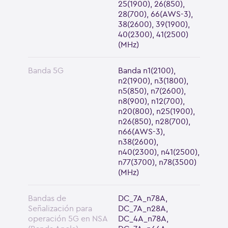
25(1900), 26(850),
28(700), 66(AWS-3),
38(2600), 39(1900),
40(2300), 41(2500)
(MHz)
Banda 5G
Banda n1(2100),
n2(1900), n3(1800),
n5(850), n7(2600),
n8(900), n12(700),
n20(800), n25(1900),
n26(850), n28(700),
n66(AWS-3),
n38(2600),
n40(2300), n41(2500),
n77(3700), n78(3500)
(MHz)
Bandas de
DC_7A_n78A,
Señalización para
DC_7A_n28A,
operación 5G en NSA
DC_4A_n78A,