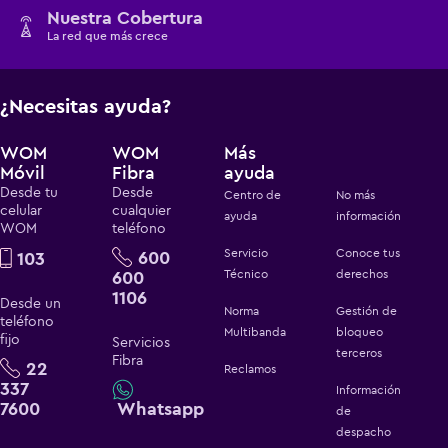
Nuestra Cobertura
La red que más crece
¿Necesitas ayuda?
WOM
WOM
Más
Móvil
Fibra
ayuda
Desde tu
Desde
Centro de
No más
celular
cualquier
ayuda
información
WOM
teléfono
Servicio
Conoce tus
600
103
600
Técnico
derechos
1106
Desde un
Norma
Gestión de
teléfono
Multibanda
bloqueo
fijo
Servicios
terceros
Fibra
22
Reclamos
337
Información
7600
Whatsapp
de
despacho