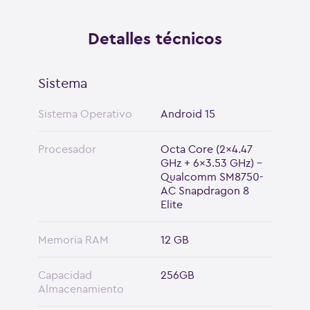
Snapdragon 8 Elite
Detalles técnicos
Sistema
Sistema Operativo
Android 15
Procesador
Octa Core (2x4.47
GHz + 6x3.53 GHz) -
Qualcomm SM8750-
AC Snapdragon 8
Elite
Memoria RAM
12 GB
Capacidad
256GB
Almacenamiento