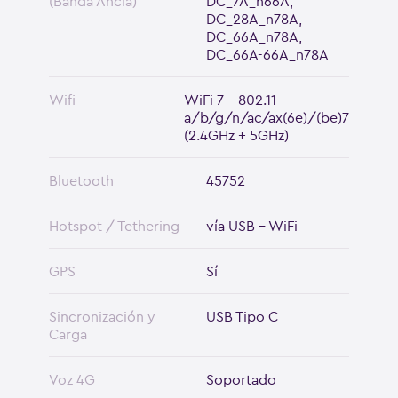
(Banda Ancla)
DC_7A_n66A,
DC_28A_n78A,
DC_66A_n78A,
DC_66A-66A_n78A
Wifi
WiFi 7 - 802.11
a/b/g/n/ac/ax(6e)/(be)7
(2.4GHz + 5GHz)
Bluetooth
45752
Hotspot / Tethering
vía USB - WiFi
GPS
Sí
Sincronización y
USB Tipo C
Carga
Voz 4G
Soportado