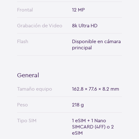
Frontal
12 MP
Grabación de Video
8k Ultra HD
Flash
Disponible en cámara
principal
General
Tamaño equipo
162.8 x 77.6 x 8.2 mm
Peso
218 g
Tipo SIM
1 eSIM + 1 Nano
SIMCARD (4FF) o 2
eSIM