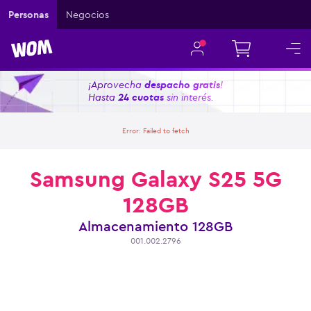
Personas
Negocios
¡Aprovecha
despacho gratis
!
Hasta
24 cuotas
sin interés.
Error:
Failed to fetch
Samsung Galaxy S25 5G
128GB
Almacenamiento
128GB
001.002.2796