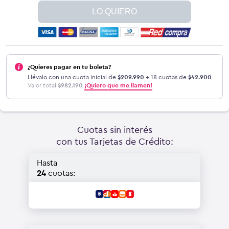
LO QUIERO
¿Quieres pagar en tu boleta?
Llévalo con una cuota inicial de
$
209.990
+ 18 cuotas de
$
42.900
.
Valor total
$
982.190
.
¡Quiero que me llamen!
Cuotas sin interés
con tus Tarjetas de Crédito:
Hasta
24
cuotas: