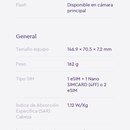
Flash
Disponible en cámara
principal
General
Tamaño equipo
146.9 x 70.5 x 7.2 mm
Peso
162 g
Tipo SIM
1 eSIM + 1 Nano
SIMCARD (4FF) o 2
eSIM
Índice de Absorción
1.12 W/Kg
Específica (SAR)
Cabeza