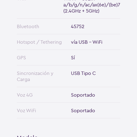
a/b/g/n/ac/ax(6e)/(be)7
(2.4GHz + 5GHz)
Bluetooth
45752
Hotspot / Tethering
vía USB - WiFi
GPS
Sí
Sincronización y
USB Tipo C
Carga
Voz 4G
Soportado
Voz WiFi
Soportado