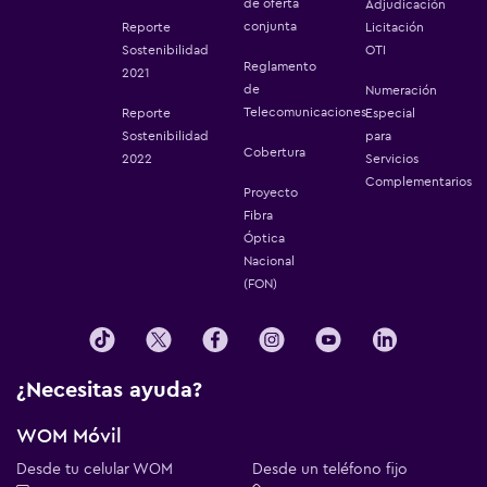
de oferta
Adjudicación
conjunta
Reporte
Licitación
Sostenibilidad
OTI
Reglamento
2021
de
Numeración
Telecomunicaciones
Reporte
Especial
Sostenibilidad
para
Cobertura
2022
Servicios
Complementarios
Proyecto
Fibra
Óptica
Nacional
(FON)
¿Necesitas ayuda?
WOM Móvil
Desde tu celular WOM
Desde un teléfono fijo