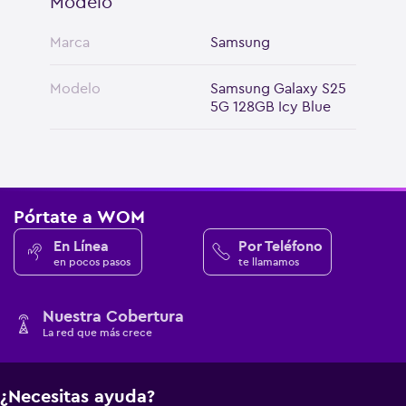
Modelo
Marca
Samsung
Modelo
Samsung Galaxy S25
5G 128GB Icy Blue
Pórtate a WOM
En Línea
Por Teléfono
en pocos pasos
te llamamos
Nuestra Cobertura
La red que más crece
¿Necesitas ayuda?