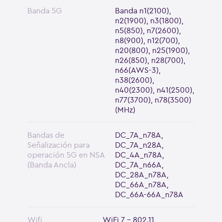
Banda 5G
Banda n1(2100),
n2(1900), n3(1800),
n5(850), n7(2600),
n8(900), n12(700),
n20(800), n25(1900),
n26(850), n28(700),
n66(AWS-3),
n38(2600),
n40(2300), n41(2500),
n77(3700), n78(3500)
(MHz)
Bandas de
DC_7A_n78A,
Señalización para
DC_7A_n28A,
operación 5G en NSA
DC_4A_n78A,
(Banda Ancla)
DC_7A_n66A,
DC_28A_n78A,
DC_66A_n78A,
DC_66A-66A_n78A
Wifi
WiFi 7 - 802.11