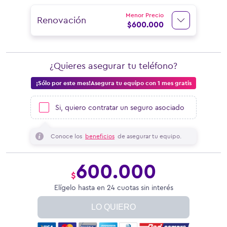
Menor Precio
Renovación
$
600.000
¿Quieres asegurar tu teléfono?
¡Sólo por este mes!Asegura tu equipo con 1 mes gratis
Si, quiero contratar un seguro asociado
Conoce los
beneficios
de asegurar tu equipo.
600.000
$
Elígelo hasta en 24 cuotas sin interés
LO QUIERO