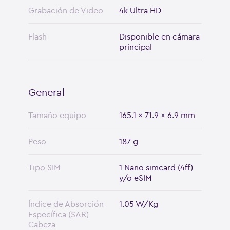
Grabación de Video
4k Ultra HD
Flash
Disponible en cámara
principal
General
Tamaño equipo
165.1 x 71.9 x 6.9 mm
Peso
187 g
Tipo SIM
1 Nano simcard (4ff)
y/o eSIM
Índice de Absorción
1.05 W/Kg
Específica (SAR)
Cabeza