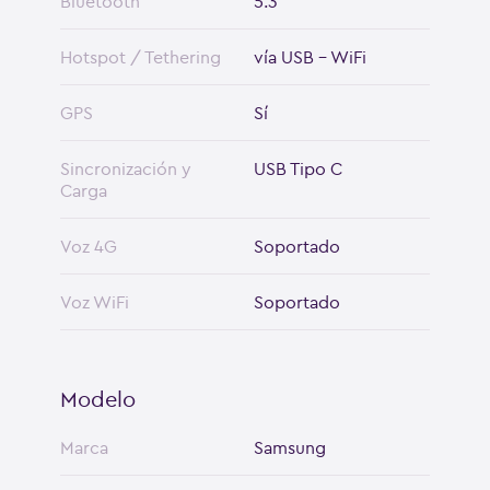
Bluetooth
5.3
Hotspot / Tethering
vía USB - WiFi
GPS
Sí
Sincronización y
USB Tipo C
Carga
Voz 4G
Soportado
Voz WiFi
Soportado
Modelo
Marca
Samsung