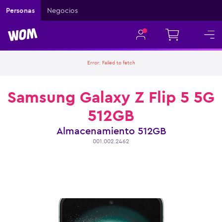
Personas
Negocios
Error:
Failed to fetch
Samsung Galaxy Z Flip 5 5G
512GB
Almacenamiento
512GB
001.002.2462