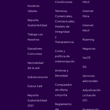
Condiciones
Móvil
Nuestros
Valores
Términos
Internet
Comerciales,
Fibra
Reporte
Contractuales,
Sostenibilidad
Internet
Modelo de
Móvil
Integridad
Trabaja con
y
Nosotros
Roaming
Transparencia
Ganadores
Negocios
Corte y
Concursos
política de
VoLTE
indemnización
Neutralidad
5G
de la red
Antenas y
Densidad
Servicios
Sobreconsumo
adicionales
Comparador
Índice SAR
de oferta
Adjudicación
conjunta
Reporte
Licitación
Sostenibilidad
OTI
Reglamento
2021
de
Numeración