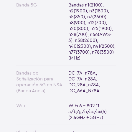
Banda 5G
Bandas n1(2100),
n2(1900), n3(1800),
n5(850), n7(2600),
n8(900), n12(700),
n20(800), n25(1900),
n28(700), n66(AWS-
3), n38(2600),
n40(2300), n41(2500),
n77(3700), n78(3500)
(MHz)
Bandas de
DC_7A_n78A,
Señalización para
DC_7A_n28A,
operación 5G en NSA
DC_28A_n78A,
(Banda Ancla)
DC_66A_N78A
Wifi
WiFi 6 - 802.11
a/b/g/n/ac/ax(6)
(2.4GHz + 5GHz)