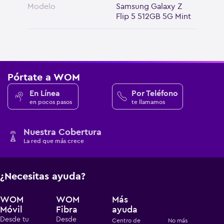
Modelo
Samsung Galaxy Z
Flip 5 512GB 5G Mint
Pórtate a WOM
En Línea
Por Teléfono
en pocos pasos
te llamamos
Nuestra Cobertura
La red que más crece
¿Necesitas ayuda?
WOM
WOM
Más
Móvil
Fibra
ayuda
Desde tu
Desde
Centro de
No más