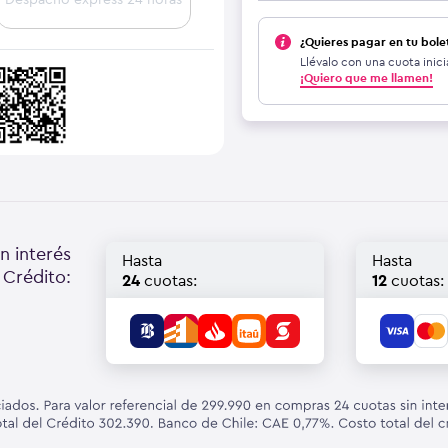
¿Quieres pagar en tu bole
Llévalo con una cuota inici
¡Quiero que me llamen!
n interés
Hasta
Hasta
 Crédito:
24
cuotas:
12
cuotas: