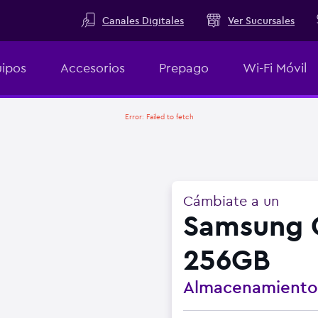
Canales Digitales
Ver Sucursales
ipos
Accesorios
Prepago
Wi-Fi Móvil
Error:
Failed to fetch
Cámbiate a un
Samsung G
256GB
Almacenamient