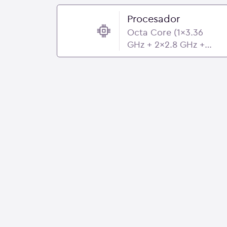
Procesador
Octa Core (1x3.36
GHz + 2x2.8 GHz +
2x2.8 GHz + 4x2.0
GHz) - Qualcomm
Snapdragon 8 Gen 2