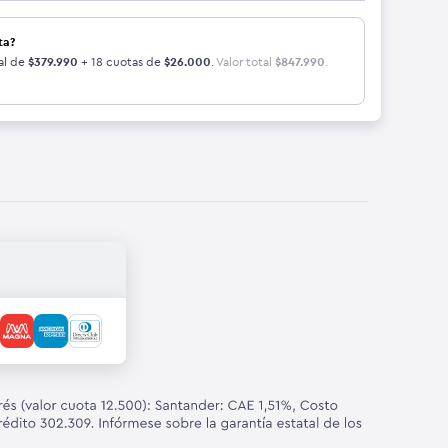
ta?
al de
$
379.990
+ 18 cuotas de
$
26.000
.
Valor total
$
847.990
.