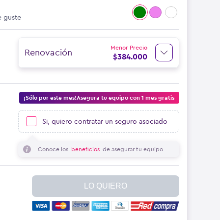
e guste
Menor Precio
Renovación
$
384.000
¡Sólo por este mes!Asegura tu equipo con 1 mes gratis
Si, quiero contratar un seguro asociado
Conoce los
beneficios
de asegurar tu equipo.
LO QUIERO