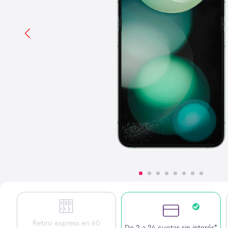
Retiro express en 60
De 2 a 24 cuotas sin interés*