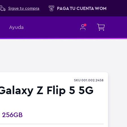
PAGA TU CUENTA WOM
Sigue tu compra
Ayuda
SKU
001.002.2458
alaxy Z Flip 5 5G
o
256GB