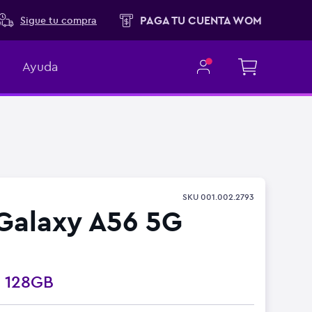
PAGA TU CUENTA WOM
Sigue tu compra
Ayuda
SKU
001.002.2793
Galaxy A56 5G
o
128GB