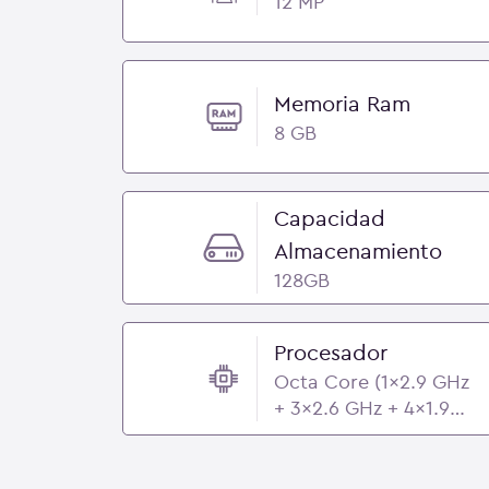
12 MP
Memoria Ram
8 GB
Capacidad
Almacenamiento
128GB
Procesador
Octa Core (1x2.9 GHz
+ 3x2.6 GHz + 4x1.9
GHz) - Samsung
Exynos 1580