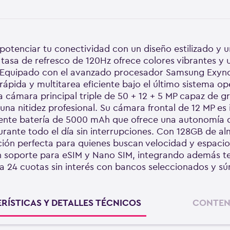
otenciar tu conectividad con un diseño estilizado y u
asa de refresco de 120Hz ofrece colores vibrantes y un
D+. Equipado con el avanzado procesador Samsung Exy
pida y multitarea eficiente bajo el último sistema op
a cámara principal triple de 50 + 12 + 5 MP capaz de g
 nitidez profesional. Su cámara frontal de 12 MP es id
tente batería de 5000 mAh que ofrece una autonomía d
ante todo el día sin interrupciones. Con 128GB de a
ción perfecta para quienes buscan velocidad y espacio 
con soporte para eSIM y Nano SIM, integrando además t
ta 24 cuotas sin interés con bancos seleccionados y 
RÍSTICAS Y DETALLES TÉCNICOS
CONTEN