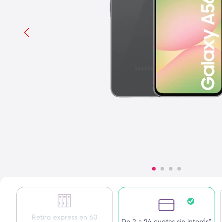
Retiro express en 60
De 2 a 24 cuotas sin interés*