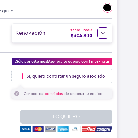
e guste
Menor Precio
Renovación
$
304.800
¡Sólo por este mes!Asegura tu equipo con 1 mes gratis
Si, quiero contratar un seguro asociado
Conoce los
beneficios
de asegurar tu equipo.
LO QUIERO