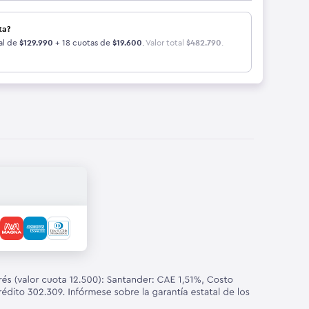
ta?
al de
$
129.990
+ 18 cuotas de
$
19.600
.
Valor total
$
482.790
.