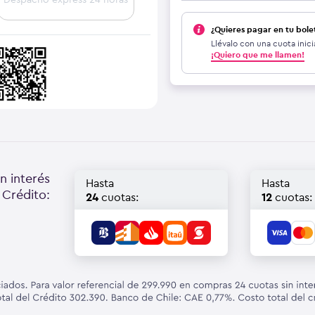
¿Quieres pagar en tu bole
Llévalo con una cuota inici
¡Quiero que me llamen!
n interés
Hasta
Hasta
 Crédito:
24
cuotas:
12
cuotas: