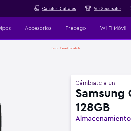
Canales Digitales
Ver Sucursales
ipos
Accesorios
Prepago
Wi-Fi Móvil
Error:
Failed to fetch
Cámbiate a un
Samsung 
128GB
Almacenamient