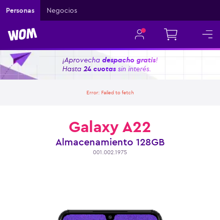
Personas
Negocios
¡Aprovecha
despacho gratis
!
Hasta
24 cuotas
sin interés.
Error:
Failed to fetch
Galaxy A22
Almacenamiento
128GB
001.002.1975