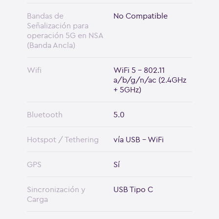
Bandas de
No Compatible
Señalización para
operación 5G en NSA
(Banda Ancla)
Wifi
WiFi 5 - 802.11
a/b/g/n/ac (2.4GHz
+ 5GHz)
Bluetooth
5.0
Hotspot / Tethering
vía USB - WiFi
GPS
Sí
Sincronización y
USB Tipo C
Carga