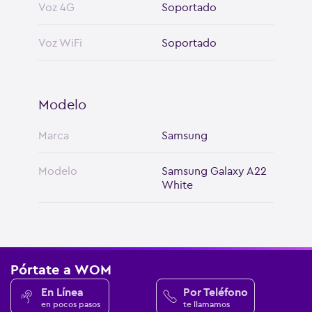
Voz 4G
Soportado
Voz WiFi
Soportado
Modelo
Marca
Samsung
Modelo
Samsung Galaxy A22
White
Pórtate a WOM
En Línea
Por Teléfono
en pocos pasos
te llamamos