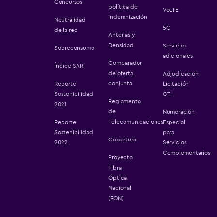
Concursos
política de
VoLTE
indemnización
Neutralidad
5G
de la red
Antenas y
Densidad
Servicios
Sobreconsumo
adicionales
Comparador
Índice SAR
de oferta
Adjudicación
conjunta
Reporte
Licitación
Sostenibilidad
OTI
Reglamento
2021
de
Numeración
Telecomunicaciones
Reporte
Especial
Sostenibilidad
para
Cobertura
2022
Servicios
Complementarios
Proyecto
Fibra
Óptica
Nacional
(FON)