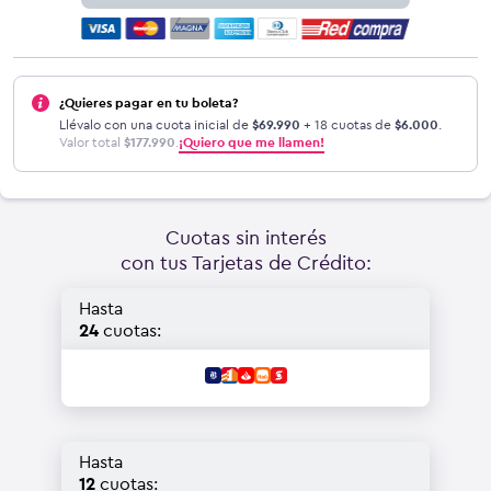
¿Quieres pagar en tu boleta?
Llévalo con una cuota inicial de
$
69.990
+ 18 cuotas de
$
6.000
.
Valor total
$
177.990
.
¡Quiero que me llamen!
Cuotas sin interés
con tus Tarjetas de Crédito:
Hasta
24
cuotas:
Hasta
12
cuotas: