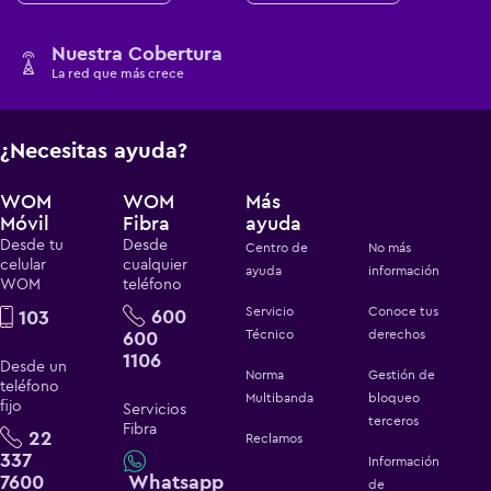
Nuestra Cobertura
La red que más crece
¿Necesitas ayuda?
WOM
WOM
Más
Móvil
Fibra
ayuda
Desde tu
Desde
Centro de
No más
celular
cualquier
ayuda
información
WOM
teléfono
Servicio
Conoce tus
600
103
600
Técnico
derechos
1106
Desde un
Norma
Gestión de
teléfono
Multibanda
bloqueo
fijo
Servicios
terceros
Fibra
22
Reclamos
337
Información
7600
Whatsapp
de