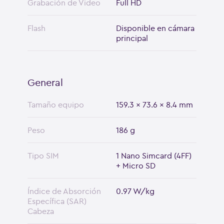
Grabación de Video
Full HD
Flash
Disponible en cámara
principal
General
Tamaño equipo
159.3 x 73.6 x 8.4 mm
Peso
186 g
Tipo SIM
1 Nano Simcard (4FF)
+ Micro SD
Índice de Absorción
0.97 W/kg
Específica (SAR)
Cabeza