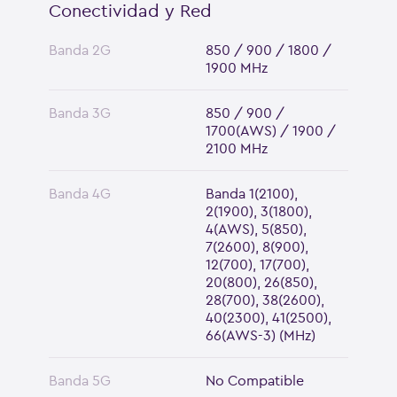
Conectividad y Red
Banda 2G
850 / 900 / 1800 /
1900 MHz
Banda 3G
850 / 900 /
1700(AWS) / 1900 /
2100 MHz
Banda 4G
Banda 1(2100),
2(1900), 3(1800),
4(AWS), 5(850),
7(2600), 8(900),
12(700), 17(700),
20(800), 26(850),
28(700), 38(2600),
40(2300), 41(2500),
66(AWS-3) (MHz)
Banda 5G
No Compatible