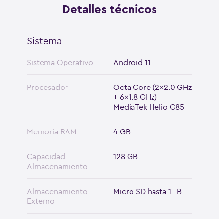
Detalles técnicos
Sistema
Sistema Operativo
Android 11
Procesador
Octa Core (2x2.0 GHz
+ 6x1.8 GHz) -
MediaTek Helio G85
Memoria RAM
4 GB
Capacidad
128 GB
Almacenamiento
Almacenamiento
Micro SD hasta 1 TB
Externo