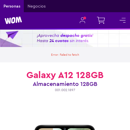
Personas
Negocios
¡Aprovecha
despacho gratis
!
Hasta
24 cuotas
sin interés.
Error:
Failed to fetch
Galaxy A12 128GB
Almacenamiento
128GB
001.002.1897