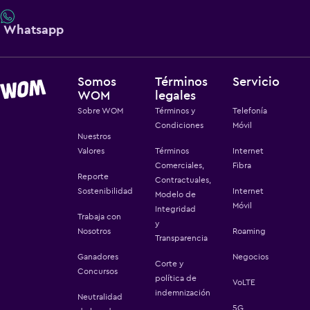
Whatsapp
Somos
Términos
Servicio
WOM
legales
Sobre WOM
Términos y
Telefonía
Condiciones
Móvil
Nuestros
Valores
Términos
Internet
Comerciales,
Fibra
Reporte
Contractuales,
Sostenibilidad
Internet
Modelo de
Móvil
Integridad
Trabaja con
y
Nosotros
Roaming
Transparencia
Ganadores
Negocios
Corte y
Concursos
política de
VoLTE
indemnización
Neutralidad
5G