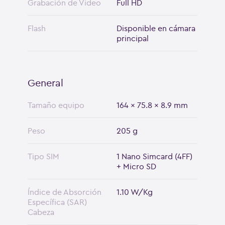
Grabación de Video
Full HD
Flash
Disponible en cámara
principal
General
Tamaño equipo
164 x 75.8 x 8.9 mm
Peso
205 g
Tipo SIM
1 Nano Simcard (4FF)
+ Micro SD
Índice de Absorción
1.10 W/Kg
Específica (SAR)
Cabeza