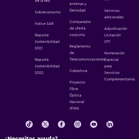
de la red
Antenas y
Densidad
Servicios
Sobreconsumo
adicionales
Comparador
Índice SAR
de oferta
Adjudicación
conjunta
Reporte
Licitación
Sostenibilidad
OTI
Reglamento
2021
de
Numeración
Telecomunicaciones
Reporte
Especial
Sostenibilidad
para
Cobertura
2022
Servicios
Complementarios
Proyecto
Fibra
Óptica
Nacional
(FON)
¿Necesitas ayuda?