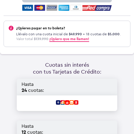
¿Quieres pagar en tu boleta?
Llévalo con una cuota inicial de
$
49.990
+ 18 cuotas de
$
5.000
.
Valor total
$
139.990
.
¡Quiero que me llamen!
Cuotas sin interés
con tus Tarjetas de Crédito:
Hasta
24
cuotas:
Hasta
12
cuotas: