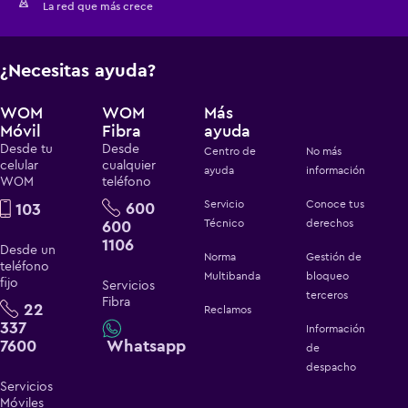
La red que más crece
¿Necesitas ayuda?
WOM
WOM
Más
Móvil
Fibra
ayuda
Desde tu
Desde
Centro de
No más
celular
cualquier
ayuda
información
WOM
teléfono
Servicio
Conoce tus
600
103
600
Técnico
derechos
1106
Desde un
Norma
Gestión de
teléfono
Multibanda
bloqueo
fijo
Servicios
terceros
Fibra
22
Reclamos
337
Información
7600
Whatsapp
de
despacho
Servicios
Móviles