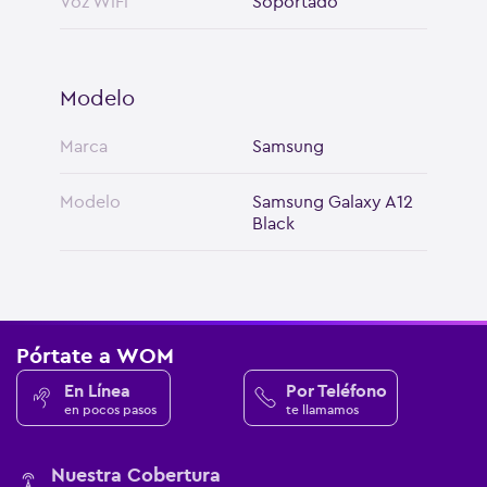
Voz WiFi
Soportado
Modelo
Marca
Samsung
Modelo
Samsung Galaxy A12
Black
Pórtate a WOM
En Línea
Por Teléfono
en pocos pasos
te llamamos
Nuestra Cobertura