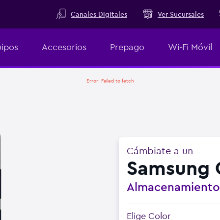
Canales Digitales
Ver Sucursales
ipos
Accesorios
Prepago
Wi-Fi Móvil
Error:
Failed to fetch
Cámbiate a un
Samsung 
Almacenamient
Elige Color