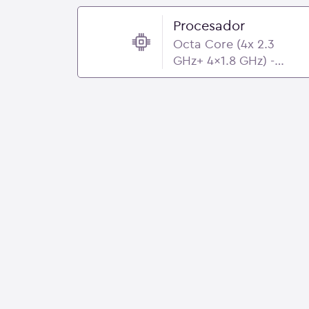
Procesador
Octa Core (4x 2.3
GHz+ 4x1.8 GHz) -
MediaTek MT6765
Helio P35