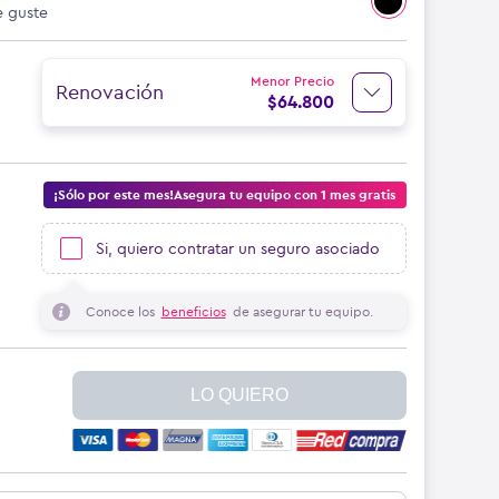
e guste
Menor Precio
Renovación
$
64.800
¡Sólo por este mes!Asegura tu equipo con 1 mes gratis
Si, quiero contratar un seguro asociado
Conoce los
beneficios
de asegurar tu equipo.
LO QUIERO