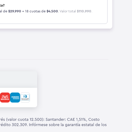
ta?
al de
$
29.990
+ 18 cuotas de
$
4.500
.
Valor total
$
110.990
.