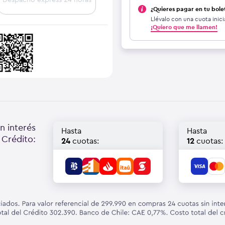
¿Quieres pagar en tu bole
Llévalo con una cuota inici
¡Quiero que me llamen!
n interés
Hasta
Hasta
 Crédito:
24
cuotas:
12
cuotas: