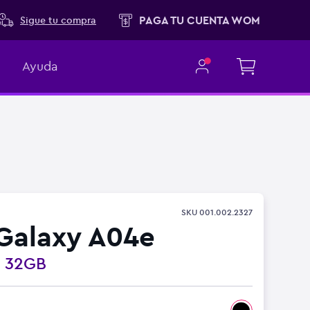
PAGA TU CUENTA WOM
Sigue tu compra
Ayuda
SKU
001.002.2327
Galaxy A04e
o
32GB