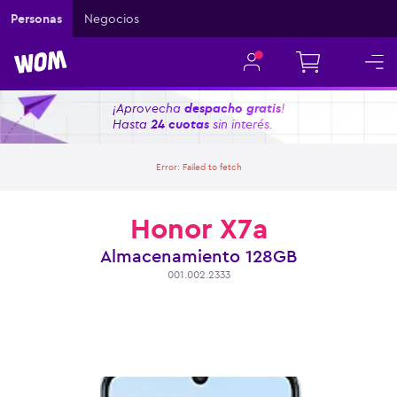
Personas
Negocios
¡Aprovecha
despacho gratis
!
Hasta
24 cuotas
sin interés.
Error:
Failed to fetch
Honor X7a
Almacenamiento
128GB
001.002.2333