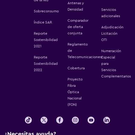
Antenas y
Densidad
Servicios
Sobreconsumo
adicionales
Comparador
Índice SAR
de oferta
Adjudicación
conjunta
Reporte
Licitación
Sostenibilidad
OTI
Reglamento
2021
de
Numeración
Telecomunicaciones
Reporte
Especial
Sostenibilidad
para
Cobertura
2022
Servicios
Complementarios
Proyecto
Fibra
Óptica
Nacional
(FON)
¿Necesitas ayuda?