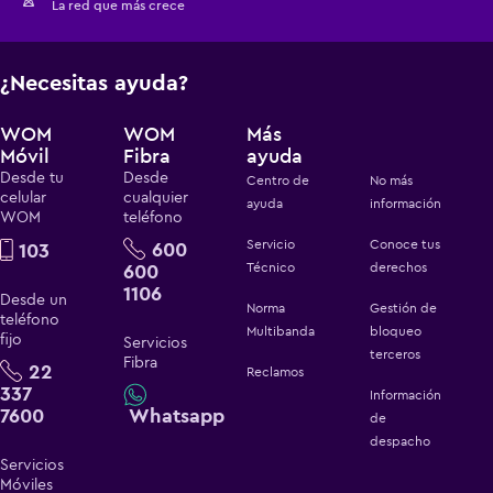
La red que más crece
¿Necesitas ayuda?
WOM
WOM
Más
Móvil
Fibra
ayuda
Desde tu
Desde
Centro de
No más
celular
cualquier
ayuda
información
WOM
teléfono
Servicio
Conoce tus
600
103
600
Técnico
derechos
1106
Desde un
Norma
Gestión de
teléfono
Multibanda
bloqueo
fijo
Servicios
terceros
Fibra
22
Reclamos
337
Información
7600
Whatsapp
de
despacho
Servicios
Móviles