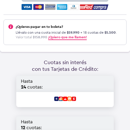
¿Quieres pagar en tu boleta?
Llévalo con una cuota inicial de
$
59.990
+ 18 cuotas de
$
5.500
.
Valor total
$
158.990
.
¡Quiero que me llamen!
Cuotas sin interés
con tus Tarjetas de Crédito:
Hasta
24
cuotas:
Hasta
12
cuotas: