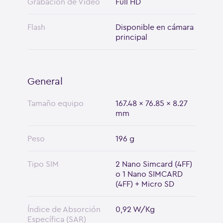
Grabación de Video
Full HD
Flash
Disponible en cámara
principal
General
Tamaño equipo
167.48 x 76.85 x 8.27
mm
Peso
196 g
Tipo SIM
2 Nano Simcard (4FF)
o 1 Nano SIMCARD
(4FF) + Micro SD
Índice de Absorción
0,92 W/Kg
Específica (SAR)