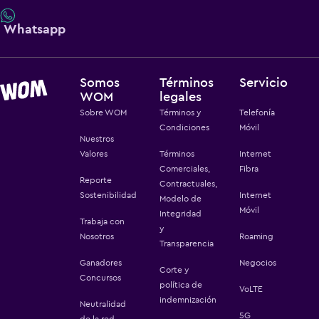
Whatsapp
Somos
Términos
Servicio
WOM
legales
Sobre WOM
Términos y
Telefonía
Condiciones
Móvil
Nuestros
Valores
Términos
Internet
Comerciales,
Fibra
Reporte
Contractuales,
Sostenibilidad
Internet
Modelo de
Móvil
Integridad
Trabaja con
y
Nosotros
Roaming
Transparencia
Ganadores
Negocios
Corte y
Concursos
política de
VoLTE
indemnización
Neutralidad
5G
de la red