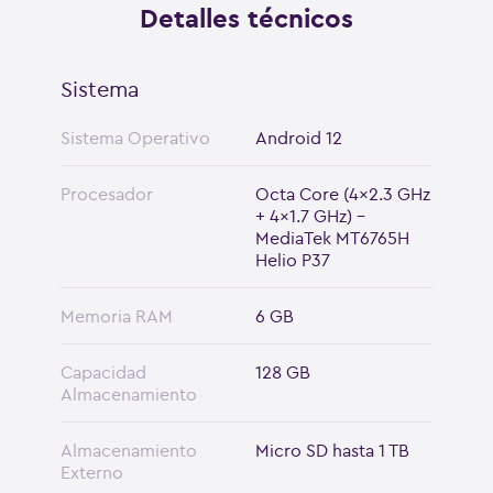
Detalles técnicos
Sistema
Sistema Operativo
Android 12
Procesador
Octa Core (4x2.3 GHz
+ 4x1.7 GHz) -
MediaTek MT6765H
Helio P37
Memoria RAM
6 GB
Capacidad
128 GB
Almacenamiento
Almacenamiento
Micro SD hasta 1 TB
Externo