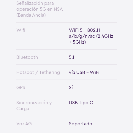
Señalización para
operación 5G en NSA
(Banda Ancla)
Wifi
WiFi 5 - 802.11
a/b/g/n/ac (2.4GHz
+ 5GHz)
Bluetooth
5.1
Hotspot / Tethering
vía USB - WiFi
GPS
Sí
Sincronización y
USB Tipo C
Carga
Voz 4G
Soportado