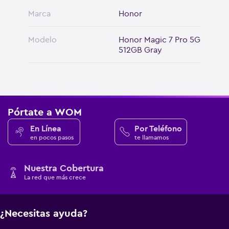
Marca
Honor
Modelo
Honor Magic 7 Pro 5G
512GB Gray
Pórtate a WOM
En Línea
Por Teléfono
en pocos pasos
te llamamos
Nuestra Cobertura
La red que más crece
¿Necesitas ayuda?