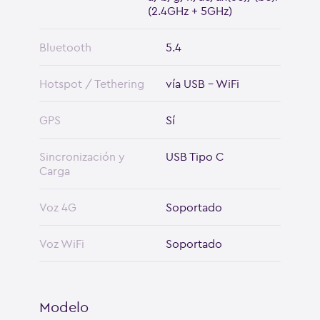
(2.4GHz + 5GHz)
Bluetooth
5.4
Hotspot / Tethering
vía USB - WiFi
GPS
Sí
Sincronización y
USB Tipo C
Carga
Voz 4G
Soportado
Voz WiFi
Soportado
Modelo