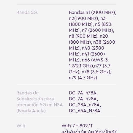
Banda 5G
Bandas n1 (2100 MHz),
n2(1900 MHz), n3
(1800 MHz), n5 (850
MHz), n7 (2600 MHz),
n8 (900 MHz), n20
(800 MHz), n38 (2600
MHz), n40 (2300
MHz), n41 (2600+
MHz), n66 (AWS-3
1.7/2.1 GHz),n77 (3.7
GHz), n78 (3.5 GHz),
n79 (4.7 GHz)
Bandas de
DC_7A_n78A,
Señalización para
DC_7A_n28A,
operación 5G en NSA
DC_28A_n78A,
(Banda Ancla)
DC_66A_N78A
Wifi
WiFi 7 - 802.11
a/b/g/n/ac/ax(6e)/(be)7