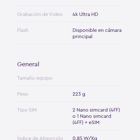
Grabación de Video
4k Ultra HD
Flash
Disponible en cámara
principal
General
Tamaño equipo
Peso
223 g
Tipo SIM
2 Nano simcard (4FF)
o 1 Nano simcard
(4FF) + eSIM
Índice de Absorción
0.85 W/Kg