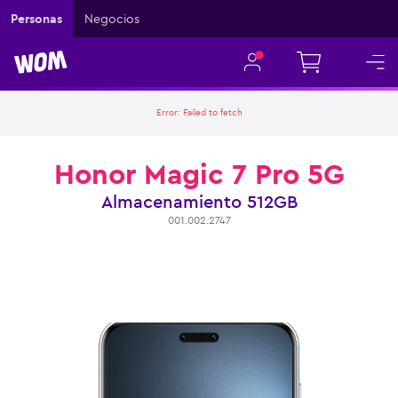
Personas
Negocios
Error:
Failed to fetch
Honor Magic 7 Pro 5G
Almacenamiento
512GB
001.002.2747