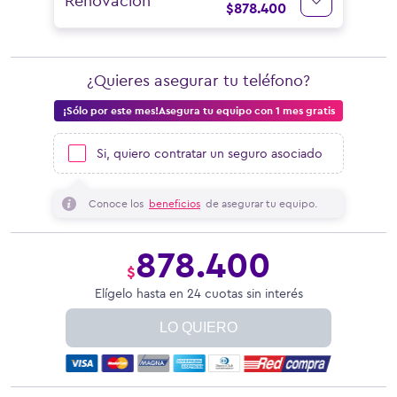
Renovación
$
878.400
¿Quieres asegurar tu teléfono?
¡Sólo por este mes!Asegura tu equipo con 1 mes gratis
Si, quiero contratar un seguro asociado
Conoce los
beneficios
de asegurar tu equipo.
878.400
$
Elígelo hasta en 24 cuotas sin interés
LO QUIERO