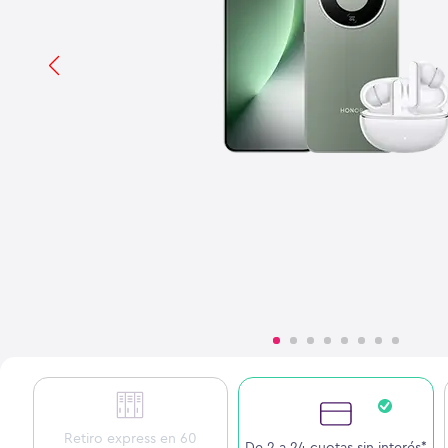
Retiro express en 60
De 2 a 24 cuotas sin interés*