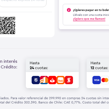
¿Quieres pagar en tu bole
Llévalo con una cuota inici
¡Quiero que me llamen!
n interés
Hasta
Hasta
 Crédito:
24
cuotas:
12
cuotas: