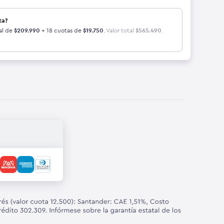
ta?
al de
$
209.990
+ 18 cuotas de
$
19.750
.
Valor total
$
565.490
.