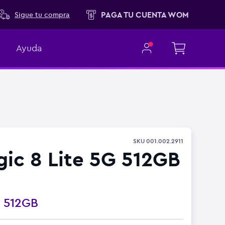
PAGA TU CUENTA WOM
Sigue tu compra
Ayuda
SKU
001.002.2911
ic 8 Lite 5G 512GB
o
512GB