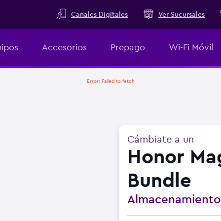
Canales Digitales
Ver Sucursales
ipos
Accesorios
Prepago
Wi-Fi Móvil
Error:
Failed to fetch
Cámbiate a un
Honor Mag
Bundle
Almacenamient