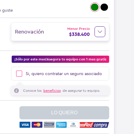
e guste
Menor Precio
Renovación
$
338.400
¡Sólo por este mes!Asegura tu equipo con 1 mes gratis
Si, quiero contratar un seguro asociado
Conoce los
beneficios
de asegurar tu equipo.
LO QUIERO