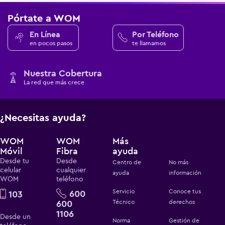
Pórtate a WOM
En Línea
Por Teléfono
en pocos pasos
te llamamos
Nuestra Cobertura
La red que más crece
¿Necesitas ayuda?
WOM
WOM
Más
Móvil
Fibra
ayuda
Desde tu
Desde
Centro de
No más
celular
cualquier
ayuda
información
WOM
teléfono
Servicio
Conoce tus
600
103
600
Técnico
derechos
1106
Desde un
Norma
Gestión de