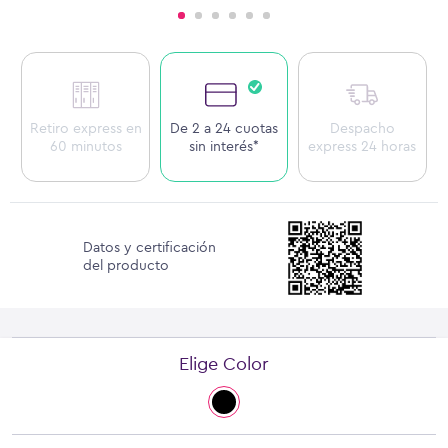
Retiro express en
De 2 a 24 cuotas
Despacho
60 minutos
sin interés*
express 24 horas
Datos y certificación
del producto
Elige Color