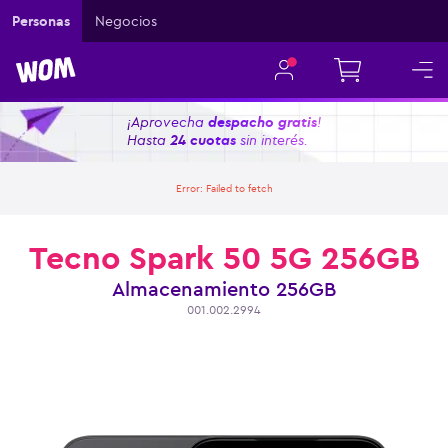
Personas
Negocios
¡Aprovecha
despacho gratis
!
Hasta
24 cuotas
sin interés.
Error:
Failed to fetch
Tecno Spark 50 5G 256GB
Almacenamiento
256GB
001.002.2994