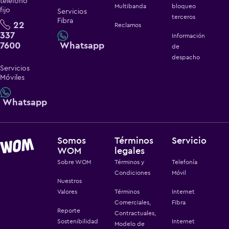
teléfono
Multibanda
bloqueo
fijo
Servicios
terceros
Fibra
22
Reclamos
337
Información
7600
Whatsapp
de
despacho
Servicios
Móviles
Whatsapp
Somos
Términos
Servicio
WOM
legales
Sobre WOM
Términos y
Telefonía
Condiciones
Móvil
Nuestros
Valores
Términos
Internet
Comerciales,
Fibra
Reporte
Contractuales,
Sostenibilidad
Internet
Modelo de