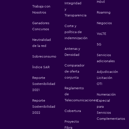
Móvil
Integridad
Trabaja con
y
Nosotros
Roaming
Transparencia
Ganadores
Negocios
Corte y
Concursos
política de
VoLTE
indemnización
Neutralidad
5G
de la red
Antenas y
Densidad
Servicios
Sobreconsumo
adicionales
Comparador
Índice SAR
de oferta
Adjudicación
conjunta
Reporte
Licitación
Sostenibilidad
OTI
Reglamento
2021
de
Numeración
Telecomunicaciones
Reporte
Especial
Sostenibilidad
para
Cobertura
2022
Servicios
Complementarios
Proyecto
Fibra