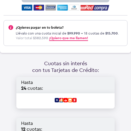
¿Quieres pagar en tu boleta?
Llévalo con una cuota inicial de
$
99.990
+ 18 cuotas de
$
15.700
.
Valor total
$
382.590
.
¡Quiero que me llamen!
Cuotas sin interés
con tus Tarjetas de Crédito:
Hasta
24
cuotas:
Hasta
12
cuotas: