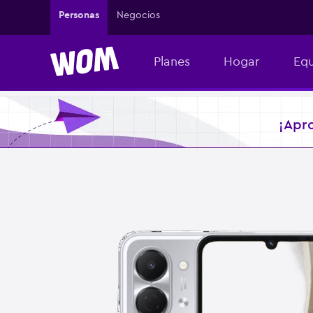
Personas
Negocios
Planes
Hogar
Equ
¡Apr