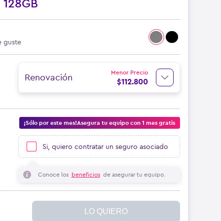
o
128GB
e guste
Menor Precio
Renovación
$
112.800
¡Sólo por este mes!Asegura tu equipo con 1 mes gratis
Si, quiero contratar un seguro asociado
Conoce los
beneficios
de asegurar tu equipo.
LO QUIERO