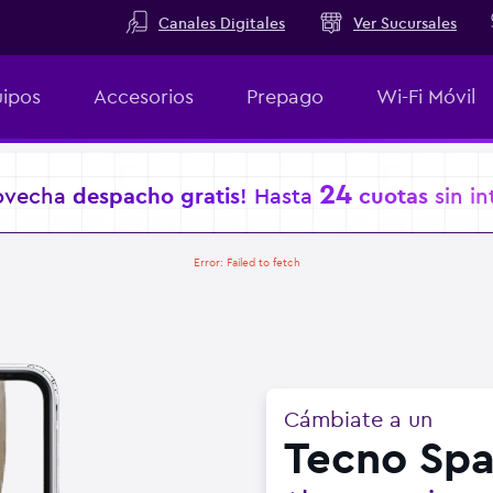
Canales Digitales
Ver Sucursales
ipos
Accesorios
Prepago
Wi-Fi Móvil
24
ovecha
despacho gratis
! Hasta
cuotas
sin in
Error:
Failed to fetch
Cámbiate a un
Tecno Spa