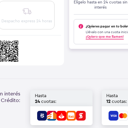
Elígelo hasta en 24 cuotas sin
interés
Despacho express 24 horas
¿Quieres pagar en tu bole
Llévalo con una cuota inici
¡Quiero que me llamen!
n interés
Hasta
Hasta
 Crédito:
24
cuotas:
12
cuotas: