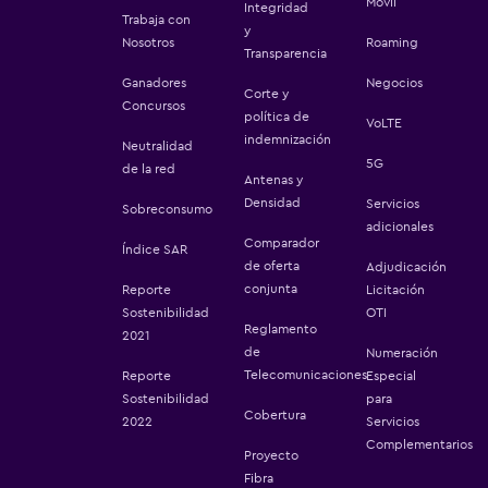
Móvil
Integridad
Trabaja con
y
Nosotros
Roaming
Transparencia
Ganadores
Negocios
Corte y
Concursos
política de
VoLTE
indemnización
Neutralidad
5G
de la red
Antenas y
Densidad
Servicios
Sobreconsumo
adicionales
Comparador
Índice SAR
de oferta
Adjudicación
conjunta
Reporte
Licitación
Sostenibilidad
OTI
Reglamento
2021
de
Numeración
Telecomunicaciones
Reporte
Especial
Sostenibilidad
para
Cobertura
2022
Servicios
Complementarios
Proyecto
Fibra