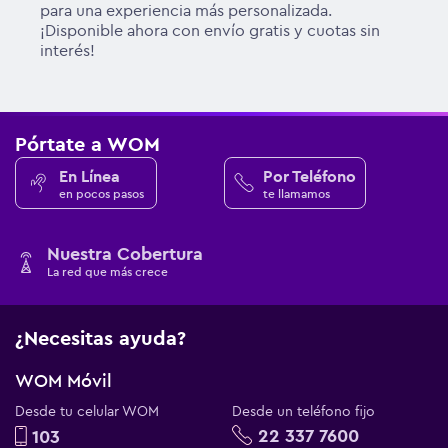
para una experiencia más personalizada.
¡Disponible ahora con envío gratis y cuotas sin
interés!
Pórtate a WOM
En Línea
Por Teléfono
en pocos pasos
te llamamos
Nuestra Cobertura
La red que más crece
¿Necesitas ayuda?
WOM Móvil
Desde tu celular WOM
Desde un teléfono fijo
22 337 7600
103