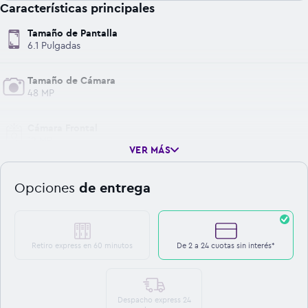
Características principales
Tamaño de Pantalla
6.1 Pulgadas
Tamaño de Cámara
48 MP
Cámara Frontal
12 MP
VER MÁS
Opciones
de entrega
Retiro express en 60 minutos
De 2 a 24 cuotas sin interés*
Despacho express 24