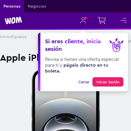
Personas
Negocios
Inicio
›
Equipos
Si eres cliente, inicia
SKU
001.002.2767
SKU:
001.002.2767
sesión
Apple iPhone 16e 5G 128GB
Revisa si tienes una oferta especial
para ti y
págalo directo en tu
boleta.
17
% DCTO
Cerrar
Iniciar Sesión