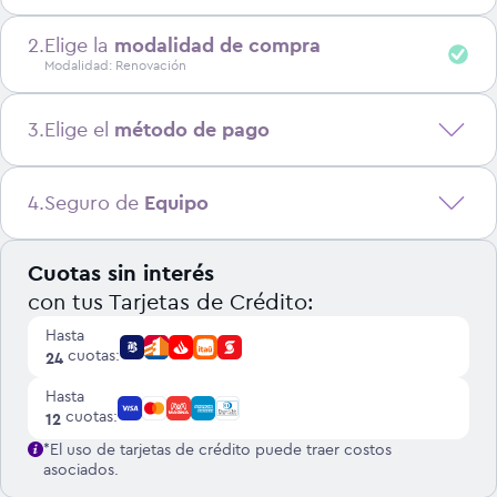
2
.
Elige la
modalidad de compra
Modalidad: Renovación
3
.
Elige el
método de pago
Solo equipo
Equipo + Plan
La oferta puede variar según la modalidad
4
.
Seguro de
Equipo
Pago en la boleta
Prepago
Pago en la boleta
Cuotas sin interés
Sin Seguro
Equipo sin contrato. Liberado.
con tus Tarjetas de Crédito:
Pie inicial:
$
339.990
-
17
%
Ver detalle de cobertura del equipo
Hasta
Renovación
Pagas en boleta:
18
cuotas de
$
26.000
cuotas:
24
Si ya eres cliente WOM y quieres renovar tu
equipo.
Pago con tarjeta
Hasta
cuotas:
12
Obtén la oferta iniciando sesión
*El uso de tarjetas de crédito puede traer costos
asociados.