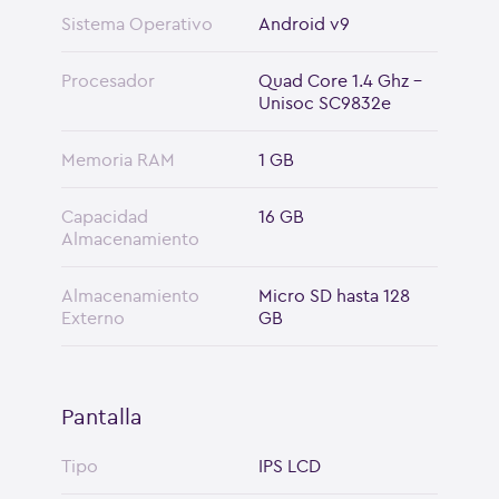
Sistema Operativo
Android v9
Procesador
Quad Core 1.4 Ghz -
Unisoc SC9832e
Memoria RAM
1 GB
Capacidad
16 GB
Almacenamiento
Almacenamiento
Micro SD hasta 128
Externo
GB
Pantalla
Tipo
IPS LCD