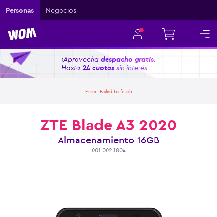
Personas
Negocios
¡Aprovecha
despacho gratis
!
Hasta
24 cuotas
sin interés.
Error:
Failed to fetch
ZTE Blade A3 2020
Almacenamiento
16GB
001.002.1804