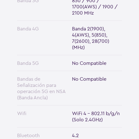
Banda 3G
850 / 900 /
1700(AWS) / 1900 /
2100 MHz
Banda 4G
Banda 2(1900),
4(AWS), 5(850),
7(2600), 28(700)
(MHz)
Banda 5G
No Compatible
Bandas de
No Compatible
Señalización para
operación 5G en NSA
(Banda Ancla)
Wifi
WiFi 4 - 802.11 b/g/n
(Solo 2.4GHz)
Bluetooth
4.2