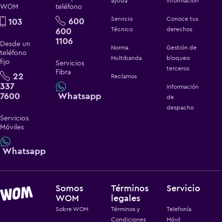
ayuda
información
WOM
teléfono
Servicio
Conoce tus
600
103
600
Técnico
derechos
1106
Desde un
Norma
Gestión de
teléfono
Multibanda
bloqueo
fijo
Servicios
terceros
Fibra
22
Reclamos
337
Información
7600
Whatsapp
de
despacho
Servicios
Móviles
Whatsapp
Somos
Términos
Servicio
WOM
legales
Sobre WOM
Términos y
Telefonía
Condiciones
Móvil