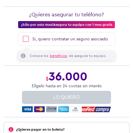
¿Quieres asegurar tu teléfono?
¡Sólo por este mes!Asegura tu equipo con 1 mes gratis
Si, quiero contratar un seguro asociado
Conoce los
beneficios
de asegurar tu equipo.
36.000
$
Elígelo hasta en 24 cuotas sin interés
LO QUIERO
¿Quieres pagar en tu boleta?