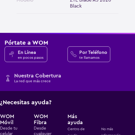
Black
Pórtate a WOM
En Línea
Por Teléfono
en pocos pasos
te llamamos
Nuestra Cobertura
La red que más crece
¿Necesitas ayuda?
WOM
WOM
Más
Móvil
Fibra
ayuda
Desde tu
Desde
Centro de
No más
celular
cualquier