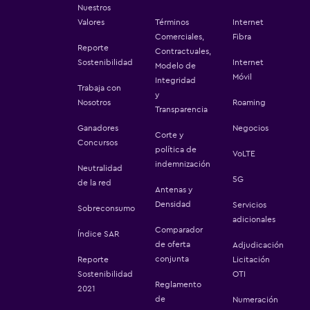
Nuestros
Valores
Términos
Internet
Comerciales,
Fibra
Reporte
Contractuales,
Sostenibilidad
Internet
Modelo de
Móvil
Integridad
Trabaja con
y
Nosotros
Roaming
Transparencia
Ganadores
Negocios
Corte y
Concursos
política de
VoLTE
indemnización
Neutralidad
5G
de la red
Antenas y
Densidad
Servicios
Sobreconsumo
adicionales
Comparador
Índice SAR
de oferta
Adjudicación
conjunta
Reporte
Licitación
Sostenibilidad
OTI
Reglamento
2021
de
Numeración