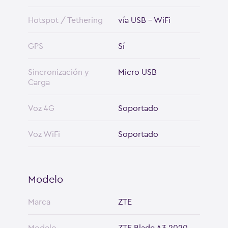
Hotspot / Tethering
vía USB - WiFi
GPS
Sí
Sincronización y
Micro USB
Carga
Voz 4G
Soportado
Voz WiFi
Soportado
Modelo
Marca
ZTE
Modelo
ZTE Blade A3 2020