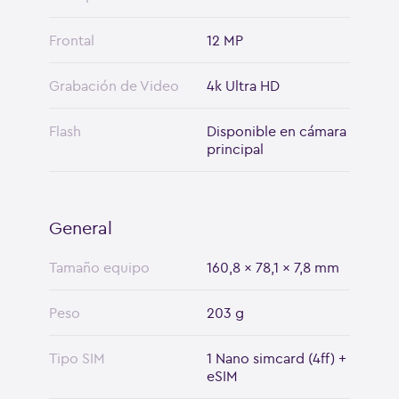
Frontal
12 MP
Grabación de Video
4k Ultra HD
Flash
Disponible en cámara
principal
General
Tamaño equipo
160,8 x 78,1 x 7,8 mm
Peso
203 g
Tipo SIM
1 Nano simcard (4ff) +
eSIM