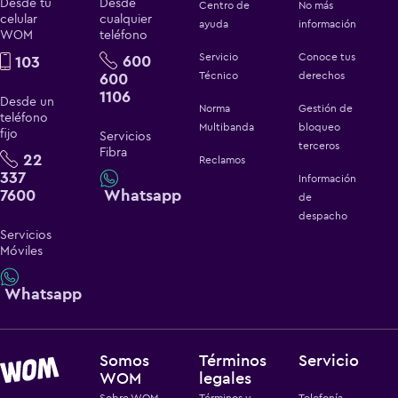
Desde tu
Desde
Centro de
No más
celular
cualquier
ayuda
información
WOM
teléfono
Servicio
Conoce tus
600
103
600
Técnico
derechos
1106
Desde un
Norma
Gestión de
teléfono
Multibanda
bloqueo
fijo
Servicios
terceros
Fibra
22
Reclamos
337
Información
7600
Whatsapp
de
despacho
Servicios
Móviles
Whatsapp
Somos
Términos
Servicio
WOM
legales
Sobre WOM
Términos y
Telefonía