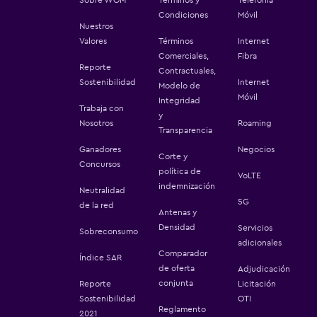
Condiciones
Móvil
Nuestros
Valores
Términos
Internet
Comerciales,
Fibra
Reporte
Contractuales,
Sostenibilidad
Internet
Modelo de
Móvil
Integridad
Trabaja con
y
Nosotros
Roaming
Transparencia
Ganadores
Negocios
Corte y
Concursos
política de
VoLTE
indemnización
Neutralidad
5G
de la red
Antenas y
Densidad
Servicios
Sobreconsumo
adicionales
Comparador
Índice SAR
de oferta
Adjudicación
conjunta
Reporte
Licitación
Sostenibilidad
OTI
Reglamento
2021