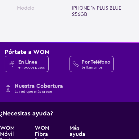
Modelo
IPHONE 14 PLUS BLUE
256GB
Pórtate a WOM
En Línea
Por Teléfono
en pocos pasos
te llamamos
Nuestra Cobertura
La red que más crece
¿Necesitas ayuda?
WOM
WOM
Más
Móvil
Fibra
ayuda