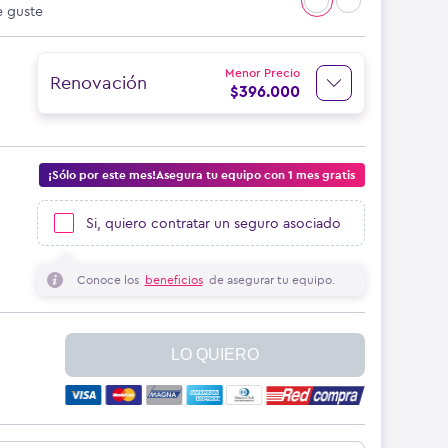
e guste
Menor Precio
Renovación
$
396.000
¡Sólo por este mes!Asegura tu equipo con 1 mes gratis
Si, quiero contratar un seguro asociado
Conoce los
beneficios
de asegurar tu equipo.
LO QUIERO