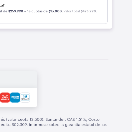
ta?
al de
$
259.990
+ 18 cuotas de
$
13.000
.
Valor total
$
493.990
.