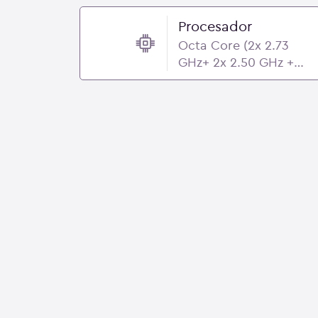
Procesador
Octa Core (2x 2.73
GHz+ 2x 2.50 GHz +
4x2.0 GHz) - Samsung
Exynos 990