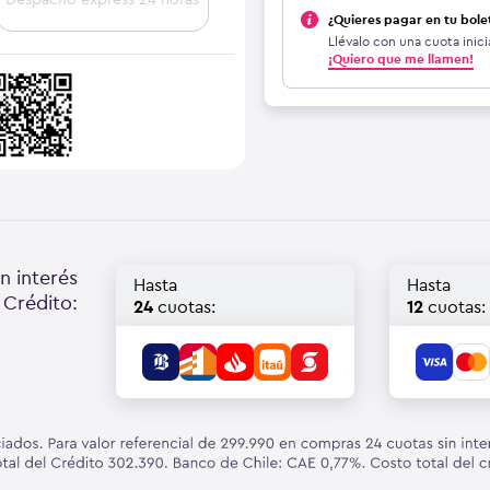
¿Quieres pagar en tu bole
Llévalo con una cuota inici
¡Quiero que me llamen!
n interés
Hasta
Hasta
 Crédito:
24
cuotas:
12
cuotas: