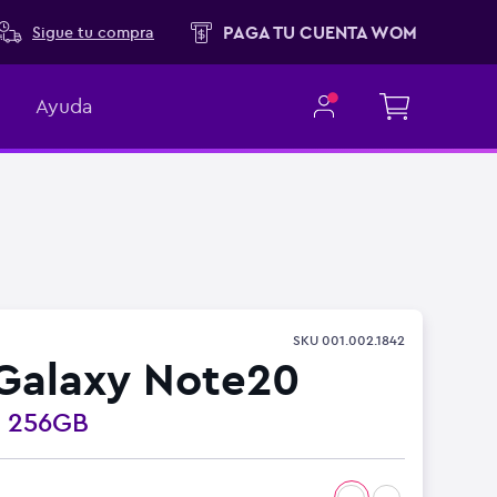
PAGA TU CUENTA WOM
Sigue tu compra
Ayuda
SKU
001.002.1842
Galaxy Note20
o
256GB