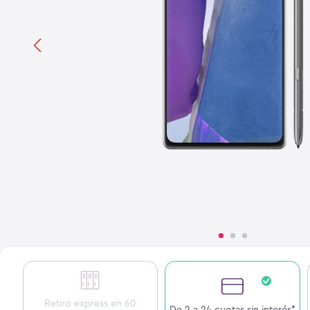
Retiro express en 60
De 2 a 24 cuotas sin interés*