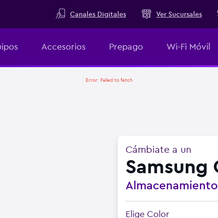
Canales Digitales
Ver Sucursales
ipos
Accesorios
Prepago
Wi-Fi Móvil
Error:
Failed to fetch
Cámbiate a un
Samsung 
Almacenamient
Elige Color