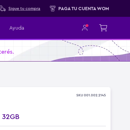
PAGA TU CUENTA WOM
Sigue tu compra
Ayuda
terés.
SKU
001.002.2145
o
32GB