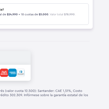
ta?
al de
$
24.990
+ 18 cuotas de
$
3.000
.
Valor total
$
78.990
.