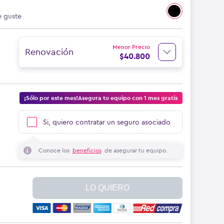
e guste
Menor Precio
Renovación
$
40.800
¡Sólo por este mes!Asegura tu equipo con 1 mes gratis
Si, quiero contratar un seguro asociado
Conoce los
beneficios
de asegurar tu equipo.
LO QUIERO