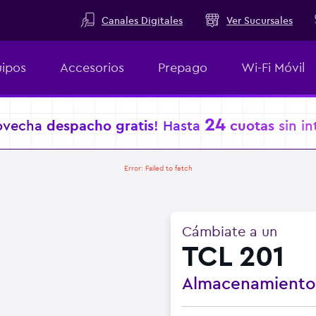
Canales Digitales
Ver Sucursales
ipos
Accesorios
Prepago
Wi-Fi Móvil
24
ovecha
despacho gratis
! Hasta
cuotas
sin in
Error:
Failed to fetch
Cámbiate a un
TCL 201
Almacenamient