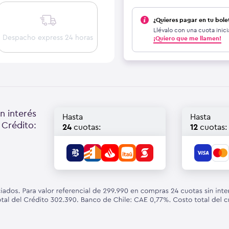
¿Quieres pagar en tu bole
Llévalo con una cuota inici
Despacho express 24 horas
¡Quiero que me llamen!
n interés
Hasta
Hasta
 Crédito:
24
cuotas:
12
cuotas: