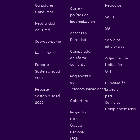
Ganadores
Negocios
Corte y
Concursos
política de
VoLTE
indemnización
Neutralidad
5G
de la red
Antenas y
Densidad
Servicios
Sobreconsumo
adicionales
Comparador
Índice SAR
de oferta
Adjudicación
conjunta
Reporte
Licitación
Sostenibilidad
OTI
Reglamento
2021
de
Numeración
Telecomunicaciones
Reporte
Especial
Sostenibilidad
para
Cobertura
2022
Servicios
Complementarios
Proyecto
Fibra
Óptica
Nacional
(FON)