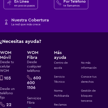
En Línea
Por Teléfono
en pocos pasos
te llamamos
Nuestra Cobertura
La red que más crece
¿Necesitas ayuda?
WOM
WOM
Más
Móvil
Fibra
ayuda
Desde tu
Desde
Centro de
No más
celular
cualquier
ayuda
información
WOM
teléfono
Servicio
Conoce tus
600
103
600
Técnico
derechos
1106
Desde un
Norma
Gestión de
teléfono
Multibanda
bloqueo
fijo
Servicios
terceros
Fibra
22
Reclamos