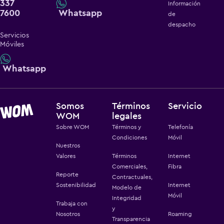
337
Información
7600
Whatsapp
de
despacho
Servicios
Móviles
Whatsapp
Somos
Términos
Servicio
WOM
legales
Sobre WOM
Términos y
Telefonía
Condiciones
Móvil
Nuestros
Valores
Términos
Internet
Comerciales,
Fibra
Reporte
Contractuales,
Sostenibilidad
Internet
Modelo de
Móvil
Integridad
Trabaja con
y
Nosotros
Roaming
Transparencia