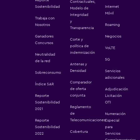
Contractuales,
Sostenibilidad
Internet
Modelo de
Móvil
Integridad
Trabaja con
y
Nosotros
Roaming
Transparencia
Ganadores
Negocios
Corte y
Concursos
política de
VoLTE
indemnización
Neutralidad
5G
de la red
Antenas y
Densidad
Servicios
Sobreconsumo
adicionales
Comparador
Índice SAR
de oferta
Adjudicación
conjunta
Reporte
Licitación
Sostenibilidad
OTI
Reglamento
2021
de
Numeración
Telecomunicaciones
Reporte
Especial
Sostenibilidad
para
Cobertura
2022
Servicios
Complementarios