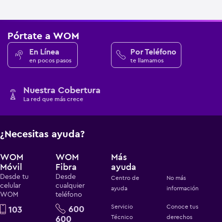
Pórtate a WOM
En Línea
Por Teléfono
en pocos pasos
te llamamos
Nuestra Cobertura
La red que más crece
¿Necesitas ayuda?
WOM
WOM
Más
Móvil
Fibra
ayuda
Desde tu
Desde
Centro de
No más
celular
cualquier
ayuda
información
WOM
teléfono
Servicio
Conoce tus
600
103
600
Técnico
derechos