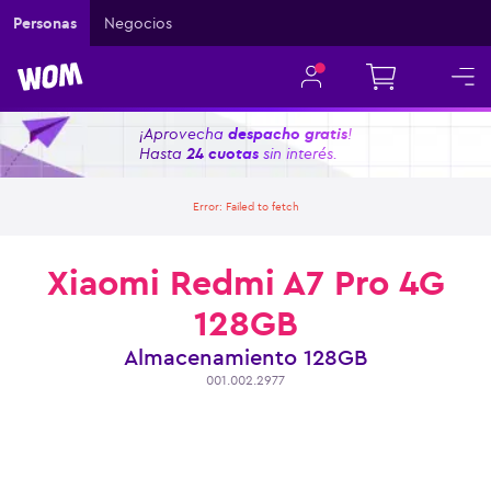
Personas
Negocios
¡Aprovecha
despacho gratis
!
Hasta
24 cuotas
sin interés.
Error:
Failed to fetch
Xiaomi Redmi A7 Pro 4G
128GB
Almacenamiento
128GB
001.002.2977