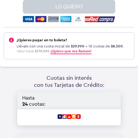
LO QUIERO
¿Quieres pagar en tu boleta?
Llévalo con una cuota inicial de
$
29.990
+ 18 cuotas de
$
8.300
.
Valor total
$
179.390
.
¡Quiero que me llamen!
Cuotas sin interés
con tus Tarjetas de Crédito:
Hasta
24
cuotas: