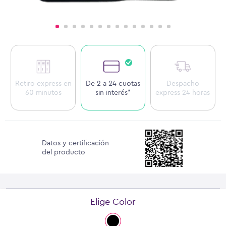
Retiro express en
De 2 a 24 cuotas
Despacho
60 minutos
sin interés*
express 24 horas
Datos y certificación
del producto
Elige Color