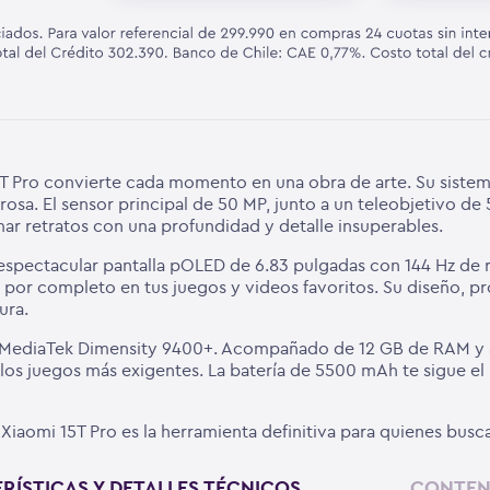
 15T Pro convierte cada momento en una obra de arte. Su siste
osa. El sensor principal de 50 MP, junto a un teleobjetivo de 
ar retratos con una profundidad y detalle insuperables.
 espectacular pantalla pOLED de 6.83 pulgadas con 144 Hz de r
por completo en tus juegos y videos favoritos. Su diseño, pr
ura.
or MediaTek Dimensity 9400+. Acompañado de 12 GB de RAM y 
 los juegos más exigentes. La batería de 5500 mAh te sigue el
Xiaomi 15T Pro es la herramienta definitiva para quienes busca
RÍSTICAS Y DETALLES TÉCNICOS
CONTEN