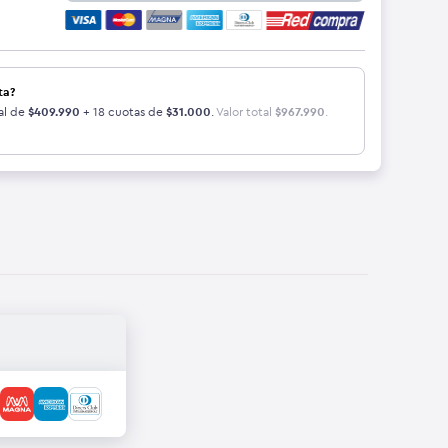
ta?
al de
$
409.990
+ 18 cuotas de
$
31.000
.
Valor total
$
967.990
.