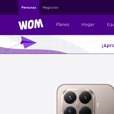
Personas
Negocios
Planes
Hogar
Equ
¡Apr