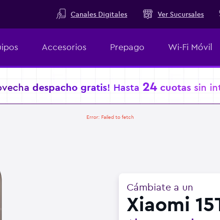
Canales Digitales
Ver Sucursales
ipos
Accesorios
Prepago
Wi-Fi Móvil
24
ovecha
despacho gratis
! Hasta
cuotas
sin in
Error:
Failed to fetch
Cámbiate a un
Xiaomi 15