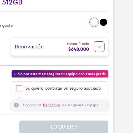
o
512GB
e guste
Menor Precio
Renovación
$
648.000
¡Sólo por este mes!Asegura tu equipo con 1 mes gratis
Si, quiero contratar un seguro asociado
Conoce los
beneficios
de asegurar tu equipo.
LO QUIERO