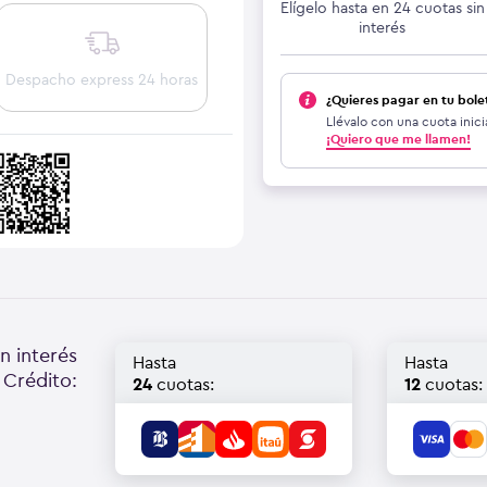
Elígelo hasta en 24 cuotas sin
interés
Despacho express 24 horas
¿Quieres pagar en tu bole
Llévalo con una cuota inici
¡Quiero que me llamen!
n interés
Hasta
Hasta
 Crédito:
24
cuotas:
12
cuotas: