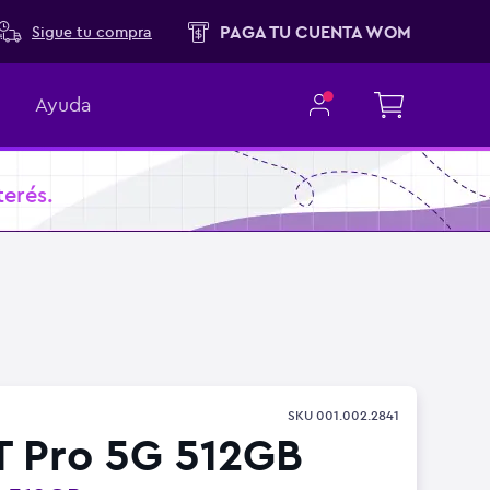
PAGA TU CUENTA WOM
Sigue tu compra
Ayuda
terés.
SKU
001.002.2841
T Pro 5G 512GB