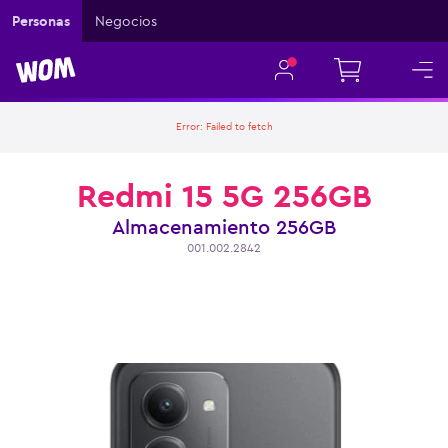
Personas
Negocios
Error:
Failed to fetch
Redmi 15 5G 256GB
Almacenamiento
256GB
001.002.2842