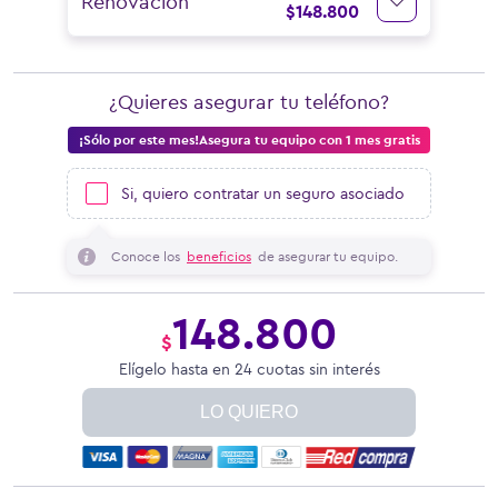
Renovación
$
148.800
¿Quieres asegurar tu teléfono?
¡Sólo por este mes!Asegura tu equipo con 1 mes gratis
Si, quiero contratar un seguro asociado
Conoce los
beneficios
de asegurar tu equipo.
148.800
$
Elígelo hasta en 24 cuotas sin interés
LO QUIERO