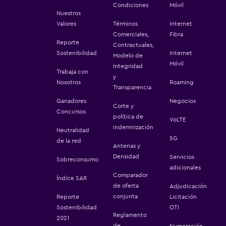
Condiciones
Móvil
Nuestros
Valores
Términos
Internet
Comerciales,
Fibra
Reporte
Contractuales,
Sostenibilidad
Internet
Modelo de
Móvil
Integridad
Trabaja con
y
Nosotros
Roaming
Transparencia
Ganadores
Negocios
Corte y
Concursos
política de
VoLTE
indemnización
Neutralidad
5G
de la red
Antenas y
Densidad
Servicios
Sobreconsumo
adicionales
Comparador
Índice SAR
de oferta
Adjudicación
conjunta
Reporte
Licitación
Sostenibilidad
OTI
Reglamento
2021
de
Numeración