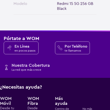
Modelo
Redmi 15 5G 256 GB
Black
Pórtate a WOM
En Línea
Por Teléfono
en pocos pasos
te llamamos
Nuestra Cobertura
La red que más crece
¿Necesitas ayuda?
WOM
WOM
Más
Móvil
Fibra
ayuda
Desde tu
Desde
Centro de
No más