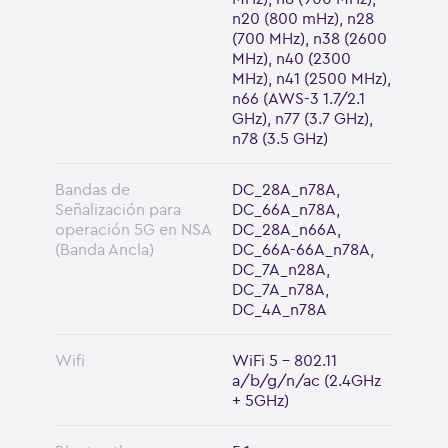
n20 (800 mHz), n28
(700 MHz), n38 (2600
MHz), n40 (2300
MHz), n41 (2500 MHz),
n66 (AWS-3 1.7/2.1
GHz), n77 (3.7 GHz),
n78 (3.5 GHz)
Bandas de
DC_28A_n78A,
Señalización para
DC_66A_n78A,
operación 5G en NSA
DC_28A_n66A,
(Banda Ancla)
DC_66A-66A_n78A,
DC_7A_n28A,
DC_7A_n78A,
DC_4A_n78A
Wifi
WiFi 5 - 802.11
a/b/g/n/ac (2.4GHz
+ 5GHz)