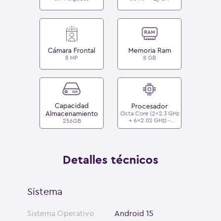
Cámara Frontal
Memoria Ram
8 MP
8 GB
Capacidad
Procesador
Almacenamiento
Octa Core (2x2.3 GHz
+ 6x2.02 GHz) -
256GB
Qualcomm
Snapdragon 6s Gen 3
Detalles técnicos
Sistema
Sistema Operativo
Android 15