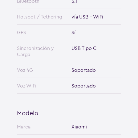
Bluetooth
5.1
Hotspot / Tethering
vía USB - WiFi
GPS
Sí
Sincronización y
USB Tipo C
Carga
Voz 4G
Soportado
Voz WiFi
Soportado
Modelo
Marca
Xiaomi