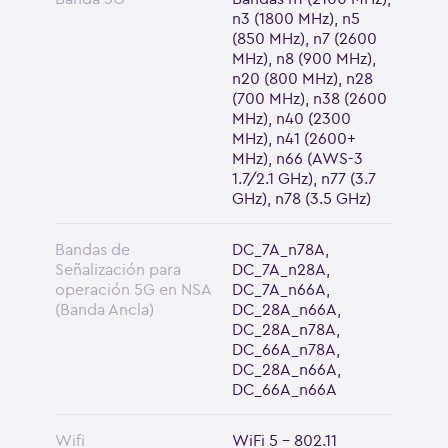
n3 (1800 MHz), n5
(850 MHz), n7 (2600
MHz), n8 (900 MHz),
n20 (800 MHz), n28
(700 MHz), n38 (2600
MHz), n40 (2300
MHz), n41 (2600+
MHz), n66 (AWS-3
1.7/2.1 GHz), n77 (3.7
GHz), n78 (3.5 GHz)
Bandas de
DC_7A_n78A,
Señalización para
DC_7A_n28A,
operación 5G en NSA
DC_7A_n66A,
(Banda Ancla)
DC_28A_n66A,
DC_28A_n78A,
DC_66A_n78A,
DC_28A_n66A,
DC_66A_n66A
Wifi
WiFi 5 - 802.11