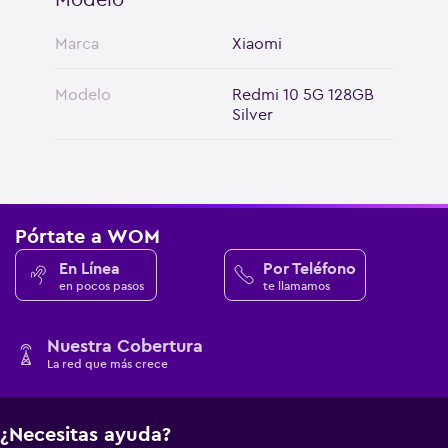
Marca
Xiaomi
Modelo
Redmi 10 5G 128GB
Silver
Pórtate a WOM
En Línea
Por Teléfono
en pocos pasos
te llamamos
Nuestra Cobertura
La red que más crece
¿Necesitas ayuda?