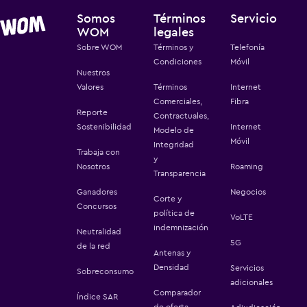
Somos
Términos
Servicio
WOM
legales
Sobre WOM
Términos y
Telefonía
Condiciones
Móvil
Nuestros
Valores
Términos
Internet
Comerciales,
Fibra
Reporte
Contractuales,
Sostenibilidad
Internet
Modelo de
Móvil
Integridad
Trabaja con
y
Nosotros
Roaming
Transparencia
Ganadores
Negocios
Corte y
Concursos
política de
VoLTE
indemnización
Neutralidad
5G
de la red
Antenas y
Densidad
Servicios
Sobreconsumo
adicionales
Comparador
Índice SAR
de oferta