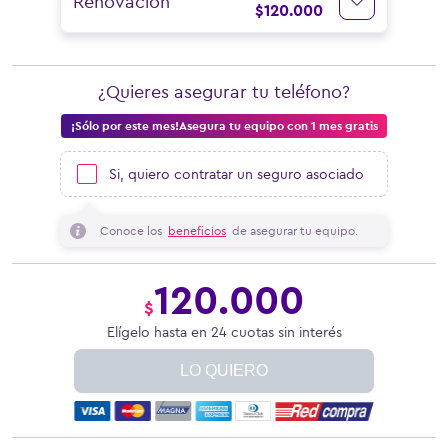
Renovación
$
120.000
¿Quieres asegurar tu teléfono?
¡Sólo por este mes!Asegura tu equipo con 1 mes gratis
Si, quiero contratar un seguro asociado
Conoce los
beneficios
de asegurar tu equipo.
120.000
$
Elígelo hasta en 24 cuotas sin interés
LO QUIERO