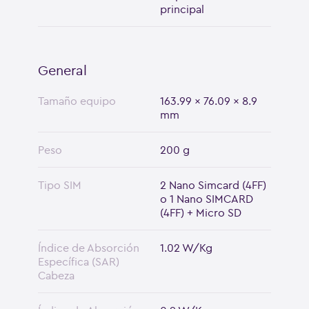
principal
General
Tamaño equipo
163.99 x 76.09 x 8.9
mm
Peso
200 g
Tipo SIM
2 Nano Simcard (4FF)
o 1 Nano SIMCARD
(4FF) + Micro SD
Índice de Absorción
1.02 W/Kg
Específica (SAR)
Cabeza