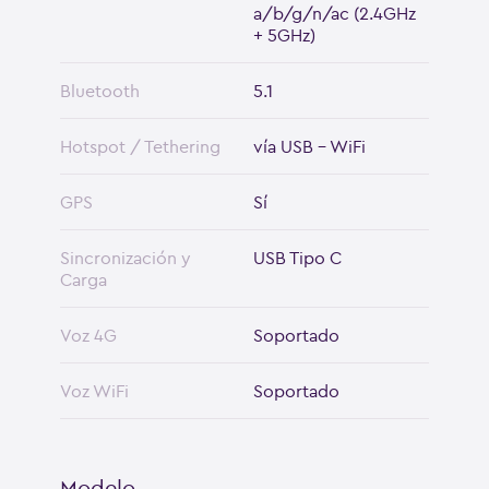
a/b/g/n/ac (2.4GHz
+ 5GHz)
Bluetooth
5.1
Hotspot / Tethering
vía USB - WiFi
GPS
Sí
Sincronización y
USB Tipo C
Carga
Voz 4G
Soportado
Voz WiFi
Soportado
Modelo