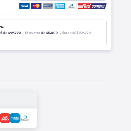
ta?
al de
$
49.990
+ 18 cuotas de
$
5.000
.
Valor total
$
139.990
.