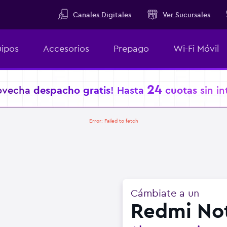
Canales Digitales
Ver Sucursales
ipos
Accesorios
Prepago
Wi-Fi Móvil
24
ovecha
despacho gratis
! Hasta
cuotas
sin in
Error:
Failed to fetch
Cámbiate a un
Redmi Not