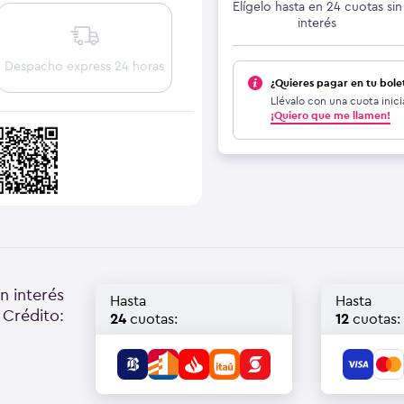
Elígelo hasta en 24 cuotas sin
interés
Despacho express 24 horas
¿Quieres pagar en tu bole
Llévalo con una cuota inici
¡Quiero que me llamen!
n interés
Hasta
Hasta
 Crédito:
24
cuotas:
12
cuotas: