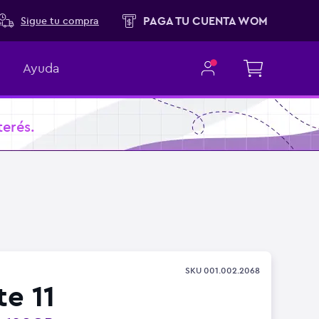
PAGA TU CUENTA WOM
Sigue tu compra
Ayuda
terés.
SKU
001.002.2068
e 11