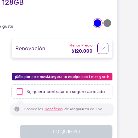
o
128GB
e guste
Menor Precio
Renovación
$
120.000
¡Sólo por este mes!Asegura tu equipo con 1 mes gratis
Si, quiero contratar un seguro asociado
Conoce los
beneficios
de asegurar tu equipo.
LO QUIERO