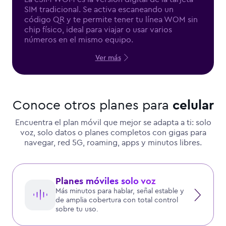
SIM tradicional. Se activa escaneando un
código QR y te permite tener tu línea WOM sin
chip físico, ideal para viajar o usar varios
números en el mismo equipo.
Ver más
Conoce otros planes para
celular
Encuentra el plan móvil que mejor se adapta a ti: solo
voz, solo datos o planes completos con gigas para
navegar, red 5G, roaming, apps y minutos libres.
Planes móviles solo voz
Más minutos para hablar, señal estable y
de amplia cobertura con total control
sobre tu uso.