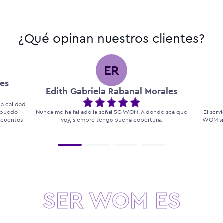
¿Qué opinan nuestros clientes?
ER
es
Edith Gabriela Rabanal Morales
a calidad
, puedo
Nunca me ha fallado la señal 5G WOM. A donde sea que
El serv
escuentos
voy, siempre tengo buena cobertura.
WOM si
SER WOM ES