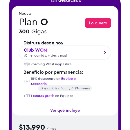
Plan
destacado
Nuevo
Plan
O
Lo quiero
300
Gigas
Disfruta desde hoy
Club WOM
¡Cine, comida, viajes y más!
Roaming Whatsapp Libre
Beneficio por permanencia:
10%
descuento en
Equipo o
Accesorio
Disponible al cumplir
24 meses
1 cuotas gratis
en Equipos
Ver qué incluye
$13.990
/ mes