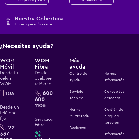
Nuestra Cobertura
La red que más crece
¿Necesitas ayuda?
WOM
WOM
Más
Móvil
Fibra
ayuda
Desde tu
Desde
Centro de
No más
celular
cualquier
ayuda
información
WOM
teléfono
Servicio
Conoce tus
600
103
600
Técnico
derechos
1106
Desde un
Norma
Gestión de
teléfono
Multibanda
bloqueo
fijo
Servicios
terceros
Fibra
22
Reclamos
337
Información