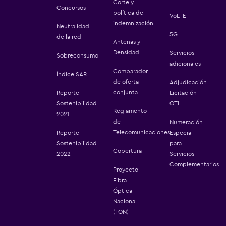
Corte y
Concursos
política de
VoLTE
indemnización
Neutralidad
5G
de la red
Antenas y
Densidad
Servicios
Sobreconsumo
adicionales
Comparador
Índice SAR
de oferta
Adjudicación
conjunta
Reporte
Licitación
Sostenibilidad
OTI
Reglamento
2021
de
Numeración
Telecomunicaciones
Reporte
Especial
Sostenibilidad
para
Cobertura
2022
Servicios
Complementarios
Proyecto
Fibra
Óptica
Nacional
(FON)