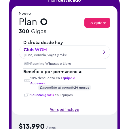
Plan
destacado
Nuevo
Plan
O
Lo quiero
300
Gigas
Disfruta desde hoy
Club WOM
¡Cine, comida, viajes y más!
Roaming Whatsapp Libre
Beneficio por permanencia:
10%
descuento en
Equipo o
Accesorio
Disponible al cumplir
24 meses
1 cuotas gratis
en Equipos
Ver qué incluye
$13.990
/ mes