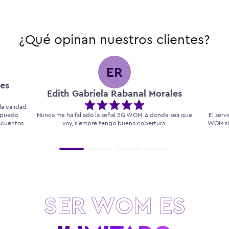
¿Qué opinan nuestros clientes?
ER
es
Edith Gabriela Rabanal Morales
a calidad
, puedo
Nunca me ha fallado la señal 5G WOM. A donde sea que
El serv
escuentos
voy, siempre tengo buena cobertura.
WOM si
SER WOM ES