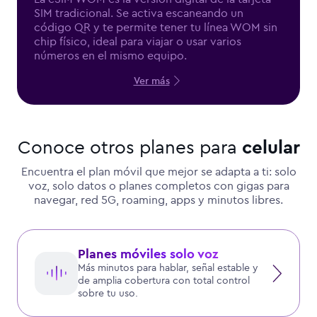
SIM tradicional. Se activa escaneando un
código QR y te permite tener tu línea WOM sin
chip físico, ideal para viajar o usar varios
números en el mismo equipo.
Ver más
Conoce otros planes para
celular
Encuentra el plan móvil que mejor se adapta a ti: solo
voz, solo datos o planes completos con gigas para
navegar, red 5G, roaming, apps y minutos libres.
Planes móviles solo voz
Más minutos para hablar, señal estable y
de amplia cobertura con total control
sobre tu uso.